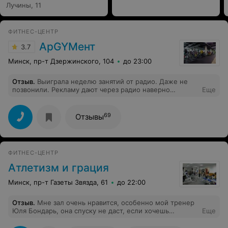
Лучины, 11
ФИТНЕС-ЦЕНТР
АрGYMент
3.7
Минск, пр-т Дзержинского, 104
до 23:00
Отзыв
.
Выиграла неделю занятий от радио. Даже не
позвонили. Рекламу дают через радио наверно
Еще
бесплатно.
69
Отзывы
ФИТНЕС-ЦЕНТР
Атлетизм и грация
Минск, пр-т Газеты Звязда, 61
до 22:00
Отзыв
.
Мне зал очень нравится, особенно мой тренер
Юля Бондарь, она спуску не даст, если хочешь
Еще
действительно в яорму прийти, а не для галочки
фитнессом позаниматься. А Вика, которую тут так