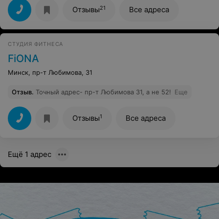
нахваливаю, по-моему все одинаковые упражнения
21
Отзывы
Все адреса
дает, сколько хожу, вижу, новые, старые люди всем
одно и тоже, только собой любуется и болтает без
умолку
СТУДИЯ ФИТНЕСА
FiONA
Минск, пр-т Любимова, 31
Отзыв
.
Точный адрес- пр-т Любимова 31, а не 52!
Еще
1
Отзывы
Все адреса
Ещё 1 адрес