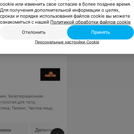
cookie или изменить свое согласие в более позднее время.
Для получения дополнительной информации о целях,
сроках и порядке использования файлов cookie вы можете
ознакомиться с нашей
Политикой обработки файлов cookie
 на разных дорожках...такое в первый раз, но сеанс был испорчен!
Еще
Отклонить
Принять
Персональные настройки Cookie
чин
,
Безоперационная
тология для тела
,
стика
,
Пилинг
,
Чистка лица
,
икини
Депиляция зоны
Депиляц