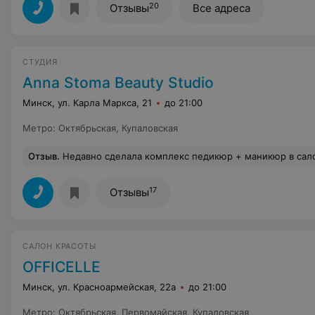
20
Отзывы
Все адреса
СТУДИЯ
Anna Stoma Beauty Studio
Минск, ул. Карла Маркса, 21
до 21:00
Метро
:
Октябрьская
,
Купаловская
Отзыв
.
Недавно сделала комплекс педикюр + маникюр в салоне и осталась очень довольна! Качество на высоте. Спасибо большое за ваше нереально удобное кресло, в ко
17
Отзывы
САЛОН КРАСОТЫ
OFFICELLE
Минск, ул. Красноармейская, 22а
до 21:00
Метро
:
Октябрьская
,
Первомайская
,
Купаловская