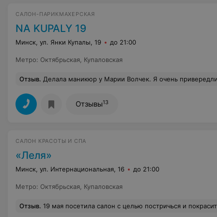
САЛОН-ПАРИКМАХЕРСКАЯ
NA KUPALY 19
Минск, ул. Янки Купалы, 19
до 21:00
Метро
:
Октябрьская
,
Купаловская
Отзыв
.
Делала маникюр у Марии Волчек. Я очень привередливая и пришла с запросом «не режем нигде, Аппаратный тоже не используем, но заусенцы снимаем и вообще хочу долговременный сверху». Мария сделала все быстро, аккуратно, как я
13
Отзывы
САЛОН КРАСОТЫ И СПА
«Леля»
Минск, ул. Интернациональная, 16
до 21:00
Метро
:
Октябрьская
,
Купаловская
Отзыв
.
19 мая посетила салон с целью постричься и покрасить волосы. Волосы у меня короткие, тонкие, местами с вихрами) Про окраску опустим - цвет согласовывала с мастером сама, но стрижкой осталась крайне не довольна! Волосы пострижены не понятно как - формы никакой, по бокам торчат. Ощущение, что стрижку производил не стилист, работающий в салоне, а в лучшем случае - ученик парикмахера. Это был мой второй визит в данное место. При первичном об