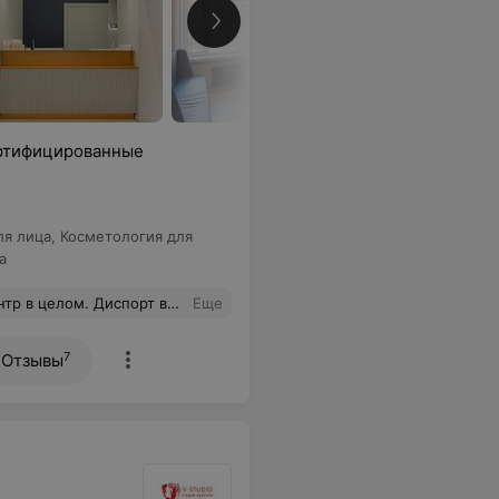
ертифицированные
ля лица
,
Косметология для
а
делаю процедуру не первый раз, есть с чем сравнить. Уже записалась к нему на губы и плазмолифтинг
Еще
7
Отзывы