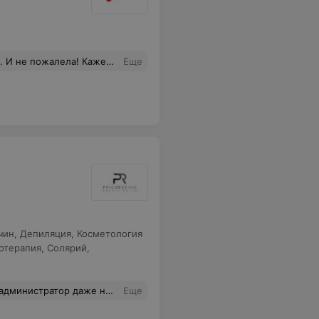
орый день уже не могу спокойно пройти мимо зеркал. Кристина, спасибо вам огромное! Отличный мастер и очаровательная девушка!
Еще
чин
,
Депиляция
,
Косметология
отерапия
,
Солярий
,
ыта, и когда кто-то шёл обедать Весь салон пах едой, которую они грели в микроволновке. Ты приходишь за какими-то бьюти-процедурами, хочется чувствовать себя хорошо, расслаблено, а в итоге ждёшь стоя и весь пропахиваешься едой, как в столовой какой-то…просто стыд!
Еще