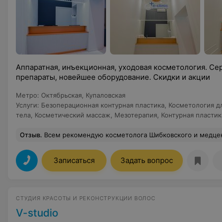
Аппаратная, инъекционная, уходовая косметология. С
препараты, новейшее оборудование. Скидки и акции
Метро
:
Октябрьская
,
Купаловская
Услуги
:
Безоперационная контурная пластика
,
Косметология д
тела
,
Косметический массаж
,
Мезотерапия
,
Контурная пластик
Отзыв
.
Всем рекомендую косметолога Шибковского и медцентр в целом. Диспорт взялся отлично, при этом врач не колол лишнего, поэтому осталась довольна не только результатом, но и ценой. Доктор подошел к вопросу как настоящий профессионал -
Записаться
Задать вопрос
СТУДИЯ КРАСОТЫ И РЕКОНСТРУКЦИИ ВОЛОС
V-studio