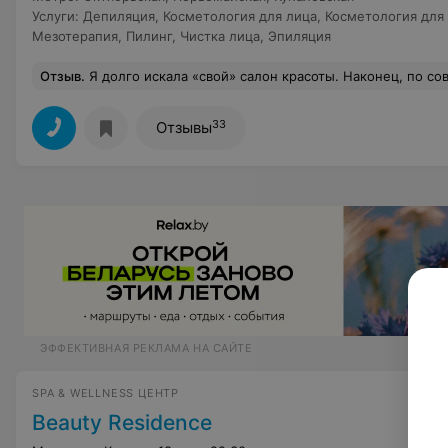
Услуги
:
Депиляция
,
Косметология для лица
,
Косметология для
Мезотерапия
,
Пилинг
,
Чистка лица
,
Эпиляция
Отзыв
.
Я долго искала «свой» салон красоты. Наконец, по совету подруги пришла в OFFICELLE. Здесь и широкий спектр услуг, и приятные цены, и персонал, который действительно любит своих клиентов! очень довольна ра
33
Отзывы
ЭФФЕКТИВНАЯ РЕКЛАМА НА САЙТЕ
SPA & WELLNESS ЦЕНТР
Beauty Residence