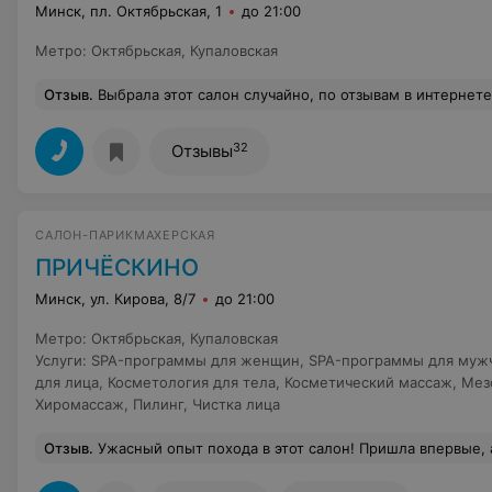
Минск, пл. Октябрьская, 1
до 21:00
Метро
:
Октябрьская
,
Купаловская
Отзыв
.
Выбрала этот салон случайно, по отзывам в интернете. И не пожалела! Кажется, я тоже нашла теперь своего мастера :) Кристина раскрыла мне весь потенциал моих волос. Я так хотела объём и кудряшки, а оказалось, все это у меня есть. Правильная стрижка и сушка - и теперь я кудрявая и без завивки)) Кот
32
Отзывы
САЛОН-ПАРИКМАХЕРСКАЯ
ПРИЧЁСКИНО
Минск, ул. Кирова, 8/7
до 21:00
Метро
:
Октябрьская
,
Купаловская
Услуги
:
SPA-программы для женщин
,
SPA-программы для муж
для лица
,
Косметология для тела
,
Косметический массаж
,
Мез
Хиромассаж
,
Пилинг
,
Чистка лица
Отзыв
.
Ужасный опыт похода в этот салон! Пришла впервые, администратор даже не удосужилась поздороваться, просто молча стояла пока я сама с ней не заговорила…отношение пренебрежительное и очень неприветливое с порога - «сначала куртку снимите повесьте» - где снять куда повесить? Ничего показано не было, самой пришлось искать. «Ждите» - где ждать? Не провела, не показала. В салоне для ожидания лишь двухместный диван, был занят, после вопроса можно ли присесть предложили сесть в одно из парикмахерских кресел. Девушки, которые приходили после меня все это время Ждали стоя…просто стыд а не салон. Комната где сотрудники обедают была широко откр