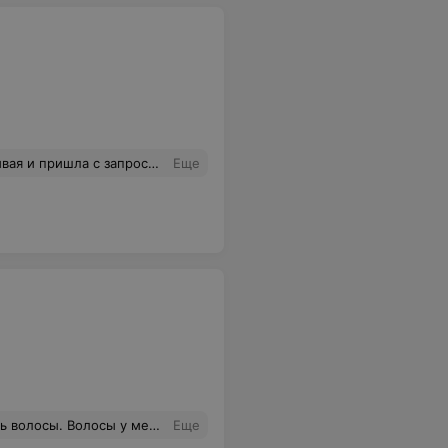
 просила и без истерик на тему «ах как это???? Лак же не ляжет и т п». Понравилось. Спасибо!
Еще
ращении меня стриг другой мастер и результат был совершенно другим! Форма держалась почти два месяца, ощущение объема, интересная работа по окраске! Очень жаль испорченного настроения.
Еще