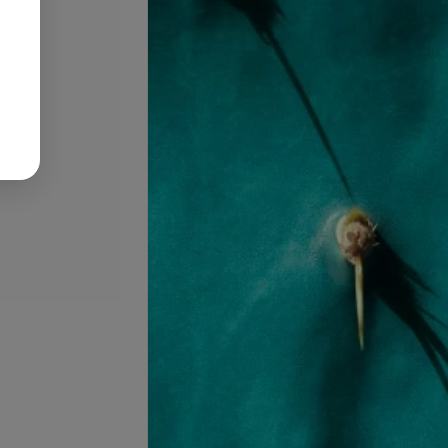
ия подмышечных
Депиляция рук