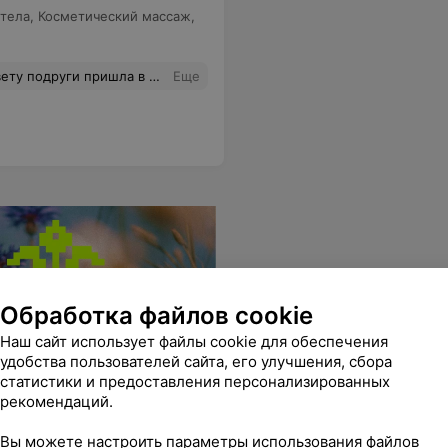
 тела
,
Косметический массаж
,
ботой мастеров Анастасии и Людмилы! И ещё жду от мужа в подарок абонемент на массаж;))
Еще
Обработка файлов cookie
Наш сайт использует файлы cookie для обеспечения
удобства пользователей сайта, его улучшения, сбора
статистики и предоставления персонализированных
рекомендаций.
Вы можете настроить параметры использования файлов