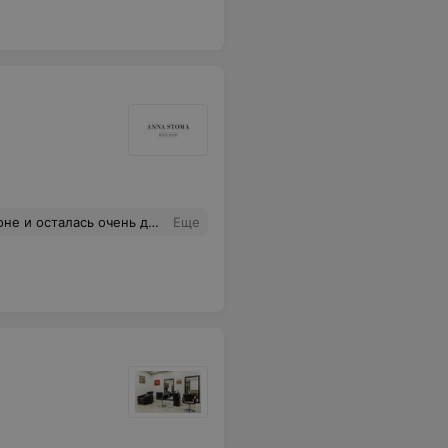
тором утопаешь и кайфуешь. Очень вкусный кофе и красивая подача)
Еще