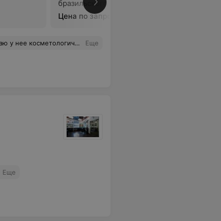
бразильского бикини
впадин
Цена по запросу
Цена по 
 клиентам, всегда хорошее настроение. Спасибо!
Еще
Еще