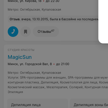
Минск, ул. Кирова, 18
до 22:30
Метро
:
Октябрьская
,
Купаловская
Отзыв
.
вчера, 13.10.2015, была в бассейне на последнем сеансе на 21.00. Вода в бассейне ужасно воняла, и не хлоркой. Запах очень неприятный, пробовала плавать
47
Отзывы
СТУДИЯ КРАСОТЫ
MagicSun
Минск, ул. Городской Вал, 8
до 21:00
Метро
:
Октябрьская
,
Купаловская
Услуги
:
SPA-программы для женщин
,
SPA-программы для муж
контурная пластика
,
Депиляция
,
Косметология для лица
,
Косме
Косметический массаж
,
Мезотерапия
,
Солярий
,
Контурная пла
Эпиляция
Депиляция лица
Депиляция зоны б