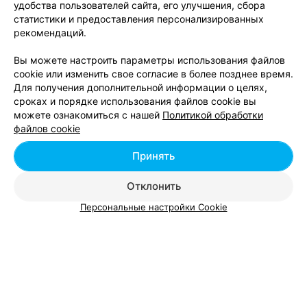
удобства пользователей сайта, его улучшения, сбора
статистики и предоставления персонализированных
рекомендаций.
СЕТЬ МАГАЗИНОВ
Мила
Вы можете настроить параметры использования файлов
Солигорск, ул. Козлова, 19
до 20:00
cookie или изменить свое согласие в более позднее время.
Для получения дополнительной информации о целях,
сроках и порядке использования файлов cookie вы
103
Отзывы
Все адреса
можете ознакомиться с нашей
Политикой обработки
файлов cookie
Принять
Ещё 2 адреса
Отклонить
Персональные настройки Cookie
Добавить компанию
Добавить специалиста