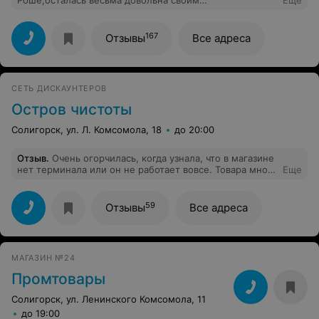
Роше,осталась весьма довольна своим
Еще
визитом,магазинчик очень светлый,когда заходишь,
тебя сразу же встречают приветливые улыбки
продавцов,обслуживание на высшем уровне,если есть
167
Отзывы
Все адреса
сомнения в подборе косметических средств,можно
получить консультацию у тех же продавцов,покупала
шампунь с Жожоба и крем для лица линии
Себо,осталась весьма довольна качеством,буду и
СЕТЬ ДИСКАУНТЕРОВ
дальше приобретать продукцию этой марки.
Остров чистоты
Солигорск, ул. Л. Комсомола, 18
до 20:00
Отзыв
.
Очень огорчилась, когда узнала, что в магазине
нет терминала или он не работает вовсе. Товара много
Еще
взяла и пришлось бежать в банкомат, чтобы
обналичить деньги ..
59
Отзывы
Все адреса
МАГАЗИН №24
Промтовары
Солигорск, ул. Ленинского Комсомола, 11
до 19:00