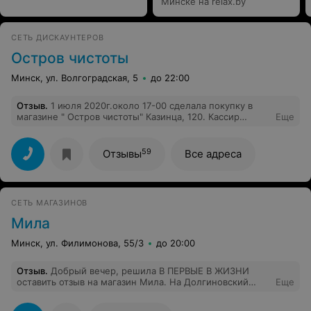
Минске на relax.by
СЕТЬ ДИСКАУНТЕРОВ
Остров чистоты
Минск, ул. Волгоградская, 5
до 22:00
Отзыв
.
1 июля 2020г.около 17-00 сделала покупку в
магазине " Остров чистоты" Казинца, 120. Кассир
Еще
помогла подобрать лак для ногтей. Определились на
"Умной эмали" за 4, 38. Эта эмаль была мною
оплачена, но не выдана мне. Касса находится возле
59
Отзывы
Все адреса
секции косметики и парфюмерии. Прошу просмотреть
этот инцидент по камерам видеонаблюдения и вернуть
мне мою покупку. Я была в белой блузке, черная
короткая стрижка. Еще приобретала шампунь "Syoss",
СЕТЬ МАГАЗИНОВ
дезодорант муж. " Reksona", шоколад, печенье,
батончики. Очень надеюсь на ваше понимание и
Мила
порядочность.
Минск, ул. Филимонова, 55/3
до 20:00
Отзыв
.
Добрый вечер, решила В ПЕРВЫЕ В ЖИЗНИ
оставить отзыв на магазин Мила. На Долгиновский
Еще
тракте, в городе Минске, тц “All” работает
отвратительный продавец Елизавета Андреевна или