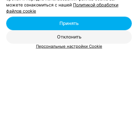
можете ознакомиться с нашей
Политикой обработки
Добавить компанию
файлов cookie
Добавить специалиста
Принять
Отклонить
Персональные настройки Cookie
О проекте
Новости проекта
Размещение рекламы
Вакансии
Публичный договор
Способы оплаты
Публичный договор по использованию сервиса
«Афиша»
Пользовательское соглашение
Написать в поддержку
Связаться по вопросам сотрудничества
Написать руководителю relax.by
Персональные настройки cookie
Обработка персональных данных