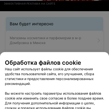
ЭФФЕКТИВНАЯ РЕКЛАМА НА САЙТЕ
Вам будет интересно
Магазины косметики и парфюмерии в м-р
Домбровка в Минске
Магазины косметики и парфюмерии в м-р
Обработка файлов cookie
Сельхозпосёлок в Минске
Наш сайт использует файлы cookie для обеспечения
удобства пользователей сайта, его улучшения, сбора
Магазины косметики и парфюмерии в м-р
статистики и предоставления персонализированных
Пулихова в Минске
рекомендаций.
Вы можете настроить параметры использования файлов
cookie или изменить свое согласие в более позднее время.
Для получения дополнительной информации о целях,
сроках и порядке использования файлов cookie вы