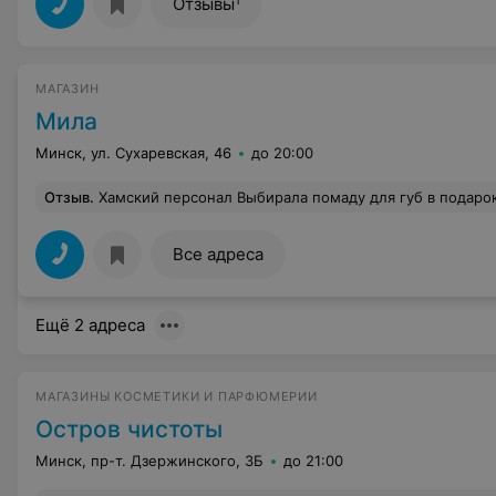
Отзывы
МАГАЗИН
Мила
Минск, ул. Сухаревская, 46
до 20:00
Отзыв
.
Хамский персонал Выбирала помаду для губ в подарок. Витрина закрытая, попросила консультанта показать тона. Тестеров не оказалось, помады стоят открытые без крышечки, консультант уронила один из образцов для продажи прямо на грязный пол. Сама при этом неоднократно повторяла: "Девушка, только осторожно, это для продажи". Выбрала помаду " на глаз", но это оказался последний образец. Я отказалась, консультант с "наездом" спросила : "Чем она вас не устраивает?". Серьезно? Он
Все адреса
Ещё 2 адреса
МАГАЗИНЫ КОСМЕТИКИ И ПАРФЮМЕРИИ
Остров чистоты
Минск, пр-т. Дзержинского, 3Б
до 21:00