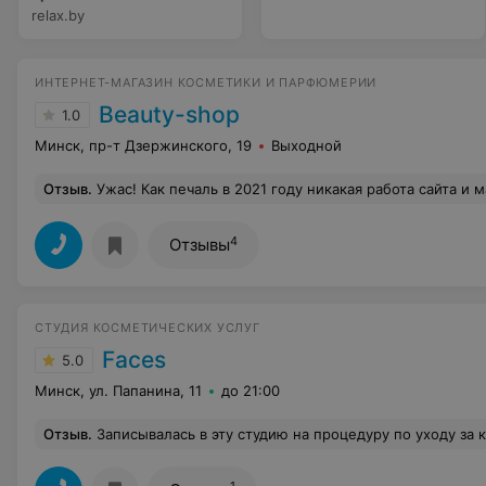
relax.by
ИНТЕРНЕТ-МАГАЗИН КОСМЕТИКИ И ПАРФЮМЕРИИ
Beauty-shop
1.0
Минск, пр-т Дзержинского, 19
Выходной
Отзыв
.
Ужас! Как печаль в 2021 году никакая работа сайта и магазина. Вроде и есть, а вроде их и нет) и товара тоже нет)) Хотя заказ приняли обещали доставить! Во
4
Отзывы
СТУДИЯ КОСМЕТИЧЕСКИХ УСЛУГ
Faces
5.0
Минск, ул. Папанина, 11
до 21:00
Отзыв
.
Записывалась в эту студию на процедуру по уходу за кожей, так как появились проблемы с кожей. Выбрала салон по карте, привлекли положительные отзывы клиентов. На ресепшене администратор была вежливой, предложила воду. Сама косметология процедуры подбирается индивидуально. Косметолог сначала провела диагностику кожи, затем сделала увлажняющий маску и лёгкий массаж лица. Пока мастер проводила процедуры объясняла д
1