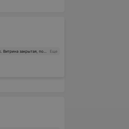
а перед моими глаза уронила образец другого тона для продажи, так мало того, выставила меня виноватой (время потратила на тебя, значит покупай). Это частный случай, но в данный магазин больше не пойду
Еще