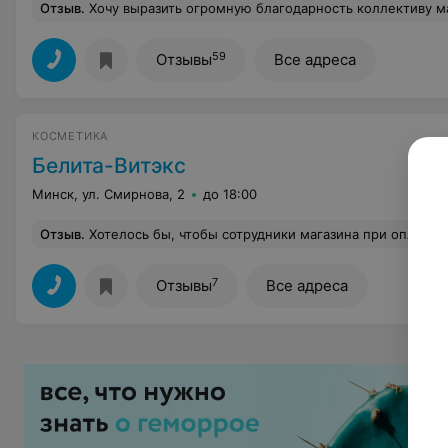
Отзыв
.
Хочу выразить огромную благодарность коллективу магазина "Остров чистоты", который находится в Зеленом Луге по улице Логойский тракт,в особенности кассиру Ольге и администратору Евгении. Этот магазин по достоинству выделила для себя лучшим. Начну пожалуй с того, что шла уже с негативным настроением, но как я была приятно удивлена, когда после посещения магазинов 10 (а живу я в районе улицы Шугаева) обнаружила акционные подгузники Хагиз только в данном магазине.Мамочки поймут!!! На кассе предложили приобрести дисконтную карту, хотя у меня была уже карта 7%, но как-то забыла ее при расчете на кассе(в магазине по улице Никифорова). В общем решила купить.Заполнила анкету. И ушла довольная 
59
Отзывы
Все адреса
КОСМЕТИКА
Белита-Витэкс
Минск, ул. Смирнова, 2
до 18:00
Отзыв
.
Хотелось бы, чтобы сотрудники магазина при оплате товаров сообщали о том, что в магазинах действует дисконтная карта "Мила" при о
7
Отзывы
Все адреса