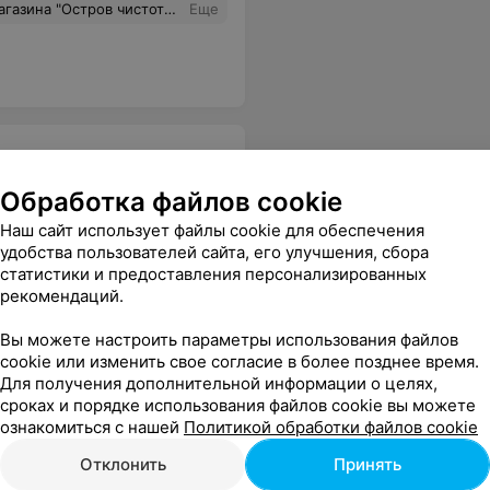
со своими покупками. Через минут 10-15 звонок...Так-то, так-то вы у нас приобретали дисконтную карту,но забыли ее забрать.Кажется мелочь,но очень приятно.Человеческий фактор играет свою роль.Очень приветливые и внимательные работники.Огромнейшее спасибо. По больше бы таких вам сотрудников.
Еще
Обработка файлов cookie
Наш сайт использует файлы cookie для обеспечения
удобства пользователей сайта, его улучшения, сбора
плате товаров, при этом объявления в магазине также нет!
Еще
статистики и предоставления персонализированных
рекомендаций.
Вы можете настроить параметры использования файлов
cookie или изменить свое согласие в более позднее время.
Для получения дополнительной информации о целях,
сроках и порядке использования файлов cookie вы можете
ознакомиться с нашей
Политикой обработки файлов cookie
Отклонить
Принять