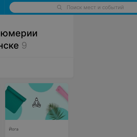
Поиск мест и событий
фюмерии
нске
9
Йога