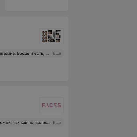
т так и работают, а руководитель не понимает, почему нет заказов)
Еще
ействия каждого средства по уходу. Эффект был заметен сразу, кожа перестала шелушиться и приняла здоровый вид. Атмосфера в салоне приятная, обязательно буду пользоваться услугами.
Еще