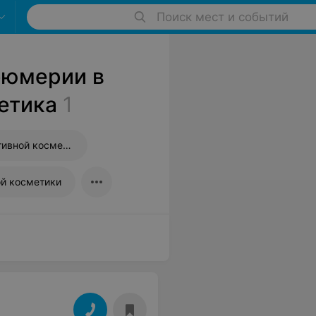
Поиск мест и событий
фюмерии в
етика
1
Магазины декоративной косметики
й косметики