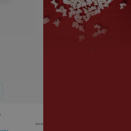
р
© 2026 ООО «Артокс Лаб», УНП 191700409,
регистрирующий орган - Минский горисполком
|
220012, Республика Беларусь, г. Минск,
ства