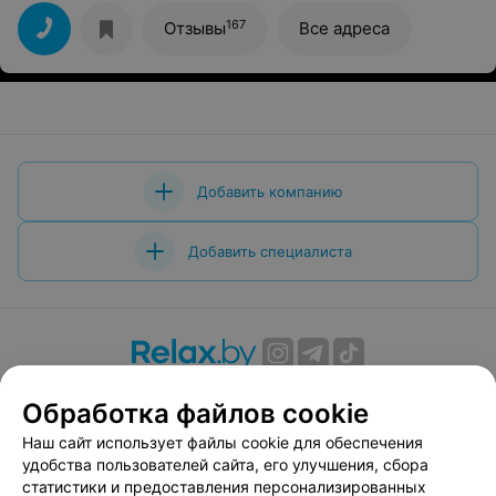
167
Отзывы
Все адреса
Добавить компанию
Добавить специалиста
О проекте
Новости проекта
Размещение рекламы
Обработка файлов cookie
Вакансии
Публичный договор
Способы оплаты
Наш сайт использует файлы cookie для обеспечения
Публичный договор по использованию сервиса
удобства пользователей сайта, его улучшения, сбора
«Афиша»
статистики и предоставления персонализированных