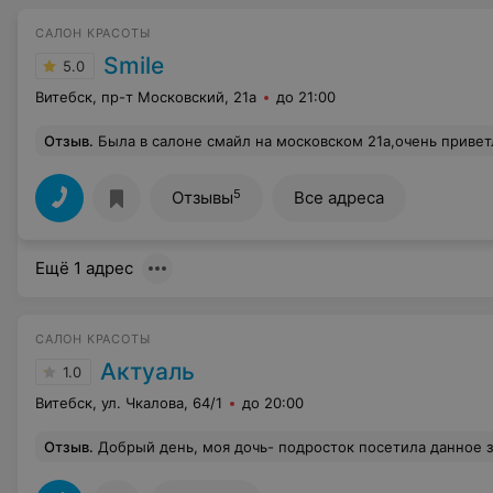
САЛОН КРАСОТЫ
Smile
5.0
Витебск, пр-т Московский, 21а
до 21:00
Отзыв
.
Была в салоне смайл на московском 21а,очень приветливая администратор,сделали отличную с
5
Отзывы
Все адреса
Ещё 1 адрес
САЛОН КРАСОТЫ
Актуаль
1.0
Витебск, ул. Чкалова, 64/1
до 20:00
Отзыв
.
Добрый день, моя дочь- подросток посетила данное заведение. Пришла на маникюр с шиллаком. Т.к у нее уже было покрытие, то его необходимо было снять. Снимали его пилкой в течение полутора часов,