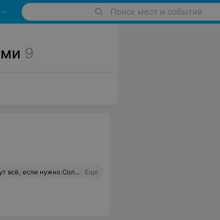
Поиск мест и событий
ами
9
 что задыхаешься ,от горячего воздуха, после сеанса как в большинстве из соляриев.
Еще