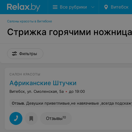
Все рубрики
Витебск
Салоны красоты в Витебске
Стрижка горячими ножниц
Фильтры
САЛОН КРАСОТЫ
Африканские Штучки
Витебск, ул. Смоленская, 5а
до 19:00
Отзыв
.
Девушки приветливые,не навязчивые ,всегда подскажут всё, если нужно.Солярий отличный, лампы хорошие, загар за 6 мин даже берется. И после сеанса свежий, прохладный воздух, то что нужно)! Не то
10
Отзывы