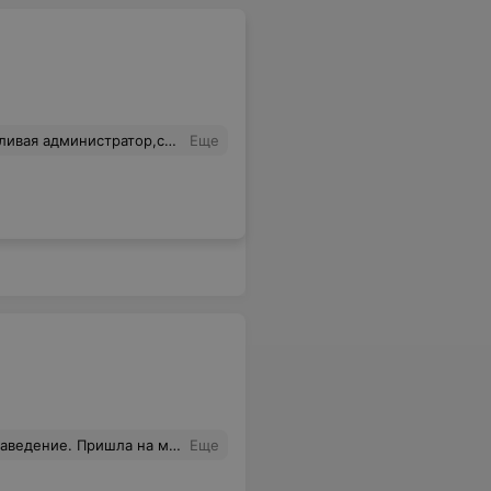
трижку,приняли,не считаясь со временем
Еще
 дочь не единожды говорила, что ей больно, но девушка( не могу назвать ее мастером.
Еще