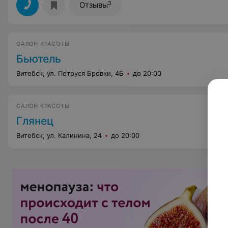
3
Отзывы
САЛОН КРАСОТЫ
Бьютель
Витебск, ул. Петруся Бровки, 4Б
до 20:00
САЛОН КРАСОТЫ
Глянец
Витебск, ул. Калинина, 24
до 20:00