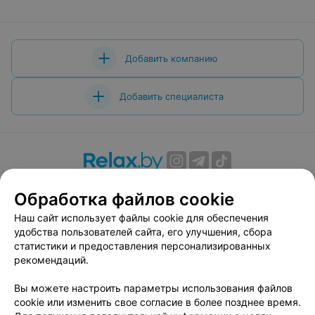
Добавить компанию
Добавить специалиста
О проекте
Новости проекта
Размещение рекламы
Обработка файлов cookie
Вакансии
Публичный договор
Способы оплаты
Наш сайт использует файлы cookie для обеспечения
Публичный договор по использованию сервиса
удобства пользователей сайта, его улучшения, сбора
«Афиша»
статистики и предоставления персонализированных
Пользовательское соглашение
рекомендаций.
Написать в поддержку
Вы можете настроить параметры использования файлов
Связаться по вопросам сотрудничества
cookie или изменить свое согласие в более позднее время.
Написать руководителю relax.by