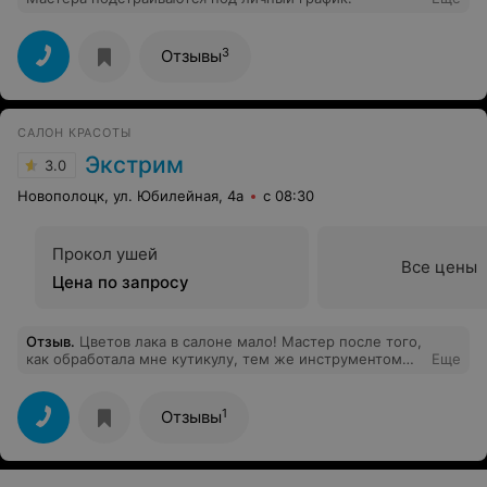
3
Отзывы
САЛОН КРАСОТЫ
Экстрим
3.0
Новополоцк, ул. Юбилейная, 4а
с 08:30
Прокол ушей
Все цены
Цена по запросу
Отзыв
.
Цветов лака в салоне мало! Мастер после того,
как обработала мне кутикулу, тем же инструментом
Еще
подрезала кутикулу и себе, пока мои ногти сохли в
лампе. Из-за этого случая появились вопросы к
дезинфекции инструментов в салоне! В целом сделали
1
Отзывы
неплохо, но могло быть и лучше.