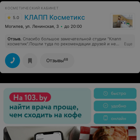
КОСМЕТИЧЕСКИЙ КАБИНЕТ
КЛАПП Косметикс
5.0
Могилев, ул. Ленинская, 3
до 20:00
Отзыв
.
Спасибо большое замечательной студии "Клапп
косметик".Пошли туда по рекомендации друзей и не
Еще
пожалели. Посещаю косметолога и массаж спины.
Чувствую себя отлично, как будто заново родилась.
Буду возвращаться и не раз! Обращайтесь, Вам
68
Отзывы
понравится!