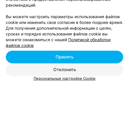
позвонят неизвестно!!!
рекомендаций.
6
Отзывы
Вы можете настроить параметры использования файлов
cookie или изменить свое согласие в более позднее время.
Для получения дополнительной информации о целях,
САЛОН КРАСОТЫ
сроках и порядке использования файлов cookie вы
BeautyRoom
можете ознакомиться с нашей
Политикой обработки
файлов cookie
Могилев, пер. Пожарный, 5А
до 20:00
Принять
Отклонить
Персональные настройки Cookie
Добавить компанию
Добавить специалиста