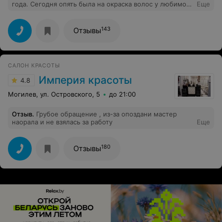
года. Сегодня опять была на окраска волос у любимой
Еще
парикмахера, профессионала своего дела, очень
тёплая, отзывчивая, тактичная Виктория. Я всегда
остаюсь довольна результатом, ещё и общение и
143
Отзывы
тёплой обстановкой в салоне - все
доброжелательный, всегда подадут чай/кофе,
вкусняшки. Сама уютная обстановка в салоне -
благодаря заботливой хозяйке салона и персонала.
САЛОН КРАСОТЫ
Рекомендую!!!
Империя красоты
4.8
Могилев, ул. Островского, 5
до 21:00
Отзыв
.
Грубое обращение , из-за опоздани мастер
наорала и не взялась за работу
Еще
180
Отзывы