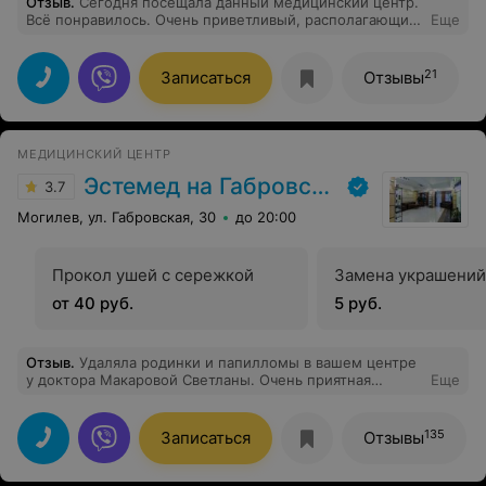
Отзыв
.
Сегодня посещала данный медицинский центр.
Всё понравилось. Очень приветливый, располагающий
Еще
к себе, вежливый персонал! Удаляла родинки и
папилломы. Всё прошло прекрасно. Внимательный
врач , всё доступно рассказала о процедуре.
21
Записаться
Отзывы
Рекомендую!!! Врач Гончарова Наталья Ивановна,
прекрасный специалист и приятный человек!
МЕДИЦИНСКИЙ ЦЕНТР
Эстемед на Габровской
3.7
Могилев, ул. Габровская, 30
до 20:00
Прокол ушей с сережкой
Замена украшений
от 40 руб.
5 руб.
Отзыв
.
Удаляла родинки и папилломы в вашем центре
у доктора Макаровой Светланы. Очень приятная
Еще
девушка. После удаления никаких рубцов и пятен.
Просто супер. Я довольна. Большой родинки на лице
будто никогда не было. А я зря не решалась удалить ее
135
Записаться
Отзывы
раньше. Спасибо доктору огромное. И персоналу
центра конечно тоже.