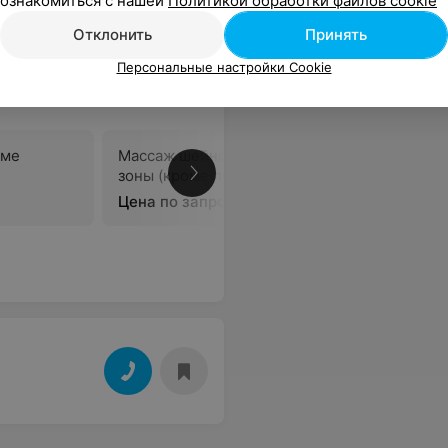
ознакомиться с нашей
Политикой обработки файлов cookie
Отклонить
Принять
Персональные настройки Cookie
оме
Массаж шейно-воротниковой
Расслаб
зоны (кроме лечебного)
(кроме л
Цена по запросу
Цена по 