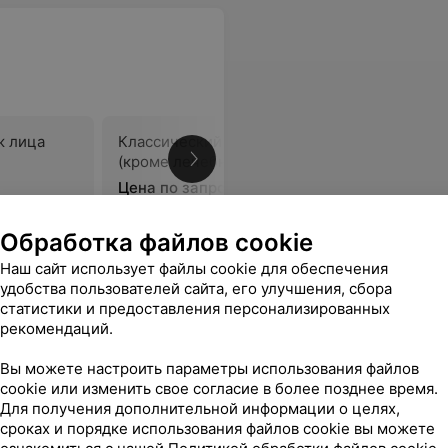
ж лица
Классический общий массаж
Массаж с
(кроме лечебного)
лечебног
Цена по запросу
Цена по 
Обработка файлов cookie
много :) Если вы хотите прийти в хорошую форму к лету, то вам точно сюда!
Еще
Наш сайт использует файлы cookie для обеспечения
удобства пользователей сайта, его улучшения, сбора
статистики и предоставления персонализированных
рекомендаций.
Вы можете настроить параметры использования файлов
cookie или изменить свое согласие в более позднее время.
Для получения дополнительной информации о целях,
сроках и порядке использования файлов cookie вы можете