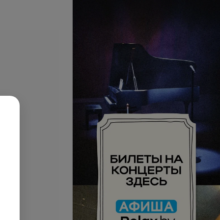
пины (кроме
Массаж для беременных
о)
(кроме лечебного)
запросу
Цена по запросу