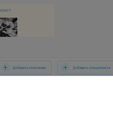
Добавить компанию
Добавить специалиста
 проекта
Размещение рекламы
Вакансии
Публичный догово
ты
Публичный договор по использованию сервиса «Афиша»
шение
Написать в поддержку
Связаться по вопросам сотрудниче
x.by
Персональные настройки cookie
Обработка персональных