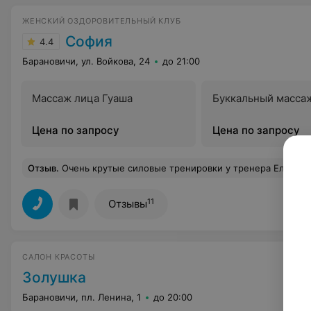
ЖЕНСКИЙ ОЗДОРОВИТЕЛЬНЫЙ КЛУБ
София
4.4
Барановичи, ул. Войкова, 24
до 21:00
Массаж лица Гуаша
Буккальный масса
Цена по запросу
Цена по запросу
Отзыв
.
Очень крутые силовые тренировки у тренера Елены. После занятия горит огнём все! Лена прислушивается к каждому клиенту и находит к каждому подход, но работать придется 
11
Отзывы
САЛОН КРАСОТЫ
Золушка
Барановичи, пл. Ленина, 1
до 20:00