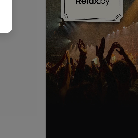
ляющий массаж
Детский массаж (кроме
ечебного)
лечебного)
запросу
Цена по запросу