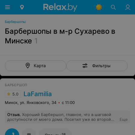
Барбершопы
Барбершопы в м-р Сухарево в
Минске
1
Фильтры
Карта
БАРБЕРШОП
LaFamilia
5.0
Минск, ул. Янковского, 34
с 11:00
Отзыв
.
Хороший Барбершоп, главное, что в шаговой
доступности от моего дома. Посетил уже во второй
Еще
раз, сегодня подстригал мастер Никита. Подстриг за
30 минут, что хорошо для экономии время))) обычно
минут 50 занимала стрижка. По качеству стрижки
38