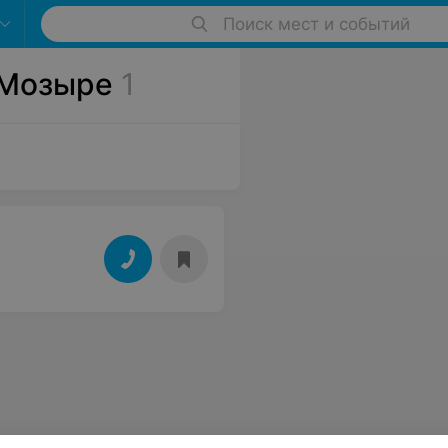
Поиск мест и событий
 Мозыре
1