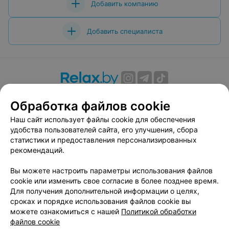
Добавить компанию
Добавить специалиста
О проекте
Новости проекта
Размещение рекламы
Обработка файлов cookie
Вакансии
Публичный договор
Способы оплаты
Наш сайт использует файлы cookie для обеспечения
Публичный договор по использованию сервиса
удобства пользователей сайта, его улучшения, сбора
«Афиша»
статистики и предоставления персонализированных
Пользовательское соглашение
рекомендаций.
Написать в поддержку
Вы можете настроить параметры использования файлов
Связаться по вопросам сотрудничества
cookie или изменить свое согласие в более позднее время.
Написать руководителю relax.by
Для получения дополнительной информации о целях,
сроках и порядке использования файлов cookie вы
Персональные настройки cookie
можете ознакомиться с нашей
Политикой обработки
Обработка персональных данных
файлов cookie