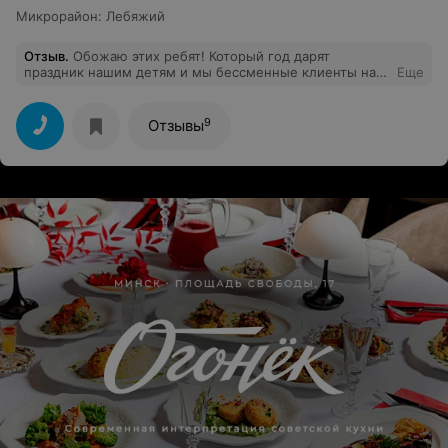
Микрорайон
:
Лебяжий
Отзыв
.
Обожаю этих ребят! Который год дарят
праздник нашим детям и мы бессменные клиенты на
Еще
все праздники! От души рекомендую❤️
9
Отзывы