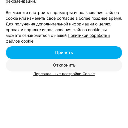
рекомендаций.
Развлекательные центры в Минске: Лошица
Вы можете настроить параметры использования файлов
cookie или изменить свое согласие в более позднее время.
Развлекательные центры в Минске: Малиновка
Для получения дополнительной информации о целях,
сроках и порядке использования файлов cookie вы
можете ознакомиться с нашей
Политикой обработки
Развлекательные центры в Минске: Маяк Минска
файлов cookie
Принять
Отклонить
Персональные настройки Cookie
Добавить компанию
Добавить специалиста
О проекте
Новости проекта
Размещение рекламы