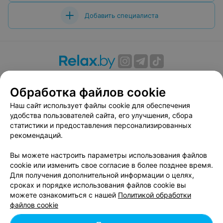
Добавить специалиста
О проекте
Новости проекта
Размещение рекламы
Обработка файлов cookie
Вакансии
Публичный договор
Способы оплаты
Публичный договор по использованию сервиса
Наш сайт использует файлы cookie для обеспечения
«Афиша»
удобства пользователей сайта, его улучшения, сбора
статистики и предоставления персонализированных
Пользовательское соглашение
рекомендаций.
Написать в поддержку
Вы можете настроить параметры использования файлов
Связаться по вопросам сотрудничества
cookie или изменить свое согласие в более позднее время.
Написать руководителю relax.by
Для получения дополнительной информации о целях,
Персональные настройки cookie
сроках и порядке использования файлов cookie вы
можете ознакомиться с нашей
Политикой обработки
Обработка персональных данных
файлов cookie