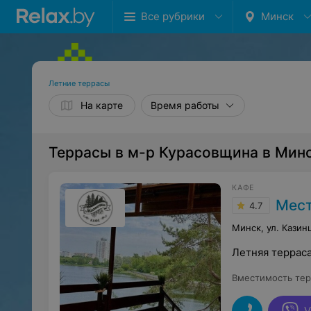
Все рубрики
Минск
Летние террасы
На карте
Время работы
Террасы в м-р Курасовщина в Мин
КАФЕ
Мест
4.7
Минск, ул. Казинц
Летняя терраса
Вместимость те
V