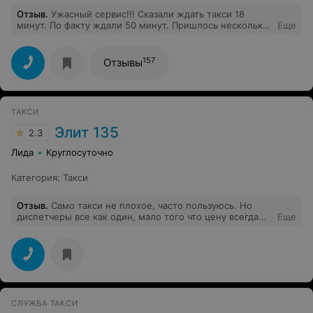
Отзыв
.
Ужасный сервис!!! Сказали ждать такси 18
минут. По факту ждали 50 минут. Пришлось несколько
Еще
раз звонить, уточнять где пропал водитель. Ещё и
перепутали номер машины. Он приехал, звонит, а мы
ищем машину с другим номером!
157
Отзывы
ТАКСИ
Элит 135
2.3
Лида
Круглосуточно
Категория
:
Такси
Отзыв
.
Само такси не плохое, часто пользуюсь. Но
диспетчеры все как один, мало того что цену всегда
Еще
неправильную называют, так ещё и хамят. Когда
спрашиваешь почему туда ехала на этом такси за 25, а
назад за 50, начинают говорить про "ночной тариф", это
где такое видано?Короче не рекомендую.
СЛУЖБА ТАКСИ