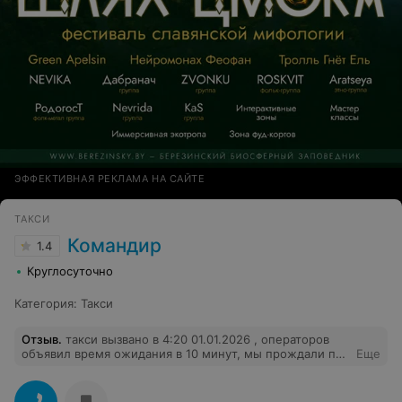
ЭФФЕКТИВНАЯ РЕКЛАМА НА САЙТЕ
ТАКСИ
Командир
1.4
Круглосуточно
Категория
:
Такси
Отзыв
.
такси вызвано в 4:20 01.01.2026 , операторов
объявил время ожидания в 10 минут, мы прождали пол
Еще
часа и пошли пешком, пройдя пол маршрута пешком в
сторону дома нам позвонил водитель, за поездку взял
10 белорусских рублей, в машине воняло газом и