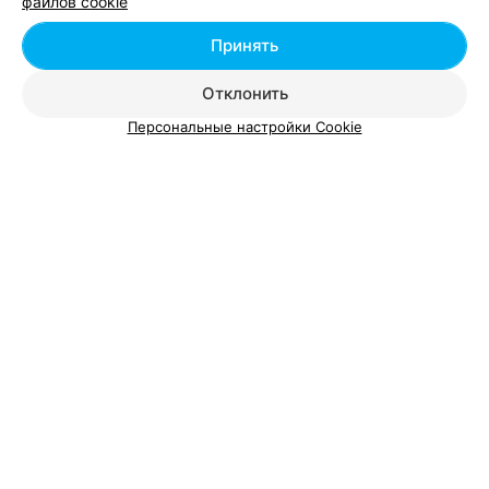
файлов cookie
СЛУЖБА ТАКСИ
Принять
КометаСервис
Отклонить
Лида
Круглосуточно
Персональные настройки Cookie
Категория
:
Такси
,
Трансфер
ТАКСИ
Лидский экспресс
Лида
Круглосуточно
Категория
:
Такси
,
Трансфер
Добавить компанию