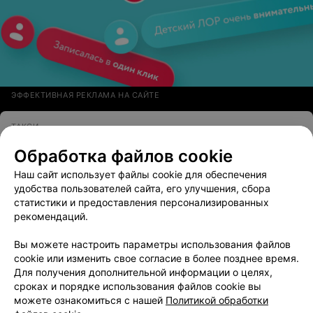
ЭФФЕКТИВНАЯ РЕКЛАМА НА САЙТЕ
ТАКСИ
Престиж
Обработка файлов cookie
Лида
Круглосуточно
Наш сайт использует файлы cookie для обеспечения
удобства пользователей сайта, его улучшения, сбора
Категория
:
Такси
,
Трансфер
статистики и предоставления персонализированных
рекомендаций.
СЛУЖБА ТАКСИ
Вы можете настроить параметры использования файлов
Вип Лайн
cookie или изменить свое согласие в более позднее время.
Лида
Круглосуточно
Для получения дополнительной информации о целях,
сроках и порядке использования файлов cookie вы
Категория
:
Такси
,
Трансфер
можете ознакомиться с нашей
Политикой обработки