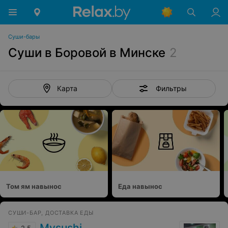
Суши-бары
Суши в Боровой в Минске
2
Фильтры
Карта
Том ям навынос
Еда навынос
СУШИ-БАР, ДОСТАВКА ЕДЫ
Mysushi