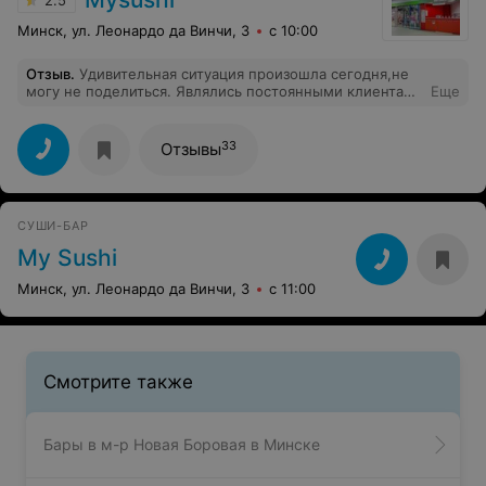
2.5
Минск, ул. Леонардо да Винчи, 3
с 10:00
Отзыв
.
Удивительная ситуация произошла сегодня,не
могу не поделиться. Являлись постоянными клиентами
Еще
май суши но в последнее время практически
постоянно каждую неделю покупали порционно
готовый рис, 100 г -3 р . Сегодня девушка с очень
33
Отзывы
недоброжелательным лицом называет мне 7 р за
порцию (порция это совсем не много там макс 2 ст
ложки . Сказала за ночь подорожал )) ну что ж
покупать я не стала,поскольку посчитала это полным
СУШИ-БАР
безумием. Вчера 3 сегодня 7 . За 7 я куплю готовые
суши ,но не у вас . Больше не придем!
My Sushi
Минск, ул. Леонардо да Винчи, 3
с 11:00
Смотрите также
Бары в м-р Новая Боровая в Минске