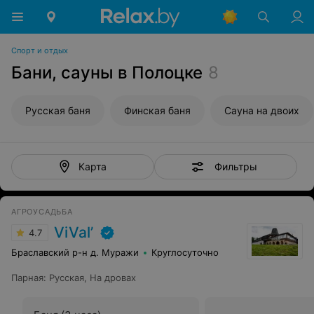
Спорт и отдых
Бани, сауны в Полоцке
8
Русская баня
Финская баня
Сауна на двоих
Фильтры
Карта
АГРОУСАДЬБА
ViVal’
4.7
Браславский р-н д. Муражи
Круглосуточно
Парная
:
Русская
,
На дровах