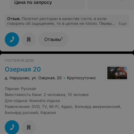
Цена по запросу
Отзыв
.
Посетил ресторан в качестве гостя, и если
говорить об ощущениях, то в целом не плохо. Первый
Еще
раз год назад официант допустил ошибку, подав вино
уже открытым. На мою подсказку отреагировали так
"Мы всё вино так подаем". В конце ужина попросил
1
Отзывы
книгу жалоб, на что я получил угрозы от пьяного
приятеля официанта, который стоял за барной стойкой,
а официант вызвал милицию. Ровно через год
заведение порадовало больше. Совершенно бесплатно
ГОСТЕВОЙ ДОМ
помогли организовать сюрприз для моей компании,
вежливо обходились и внимательно обслуживали.
Озерная 20
Официант сумел грамотно сделать свою работу,
реагируя на взгляд и мимику. Однако салфетка,
д. Нарушово, ул. Озерная, 20
Круглосуточно
которая упала с моего стола, осталась незамеченной.
Надеюсь, команда комплекса примет отзыв должным
Парная
:
Русская
образом и отреагирует профессионально.
Вместимость бани
:
2 человека
,
10 человек
Для отдыха
:
Комната отдыха
Развлечения
:
DVD
,
TV
,
Wi-Fi
,
Аудио
,
Бильярд американский
,
Бильярд русский
,
Караоке