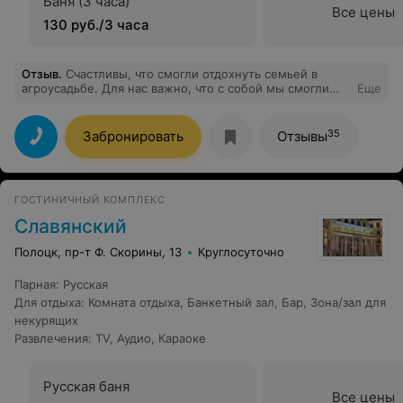
Баня (3 часа)
Все цены
130 руб./3 часа
Отзыв
.
Счастливы, что смогли отдохнуть семьей в
агроусадьбе. Для нас важно, что с собой мы смогли
Еще
взять четвероногого друга. Долго будем вспоминать
волшебный рассвет на озере Войсо, ряпушку на
увлекательной рыбалке, чистейший воздух, пение
35
Забронировать
Отзывы
птиц,уютный домик с красивым видом на озеро и
мангальной зоной рядом, радушный приём и приятное
соотношение "цена-качество"! Отлично, что в доме
есть электросауна. Отдельное спасибо, что дрова
ГОСТИНИЧНЫЙ КОМПЛЕКС
входят в стоимость!
Славянский
Полоцк, пр-т Ф. Скорины, 13
Круглосуточно
Парная
:
Русская
Для отдыха
:
Комната отдыха
,
Банкетный зал
,
Бар
,
Зона/зал для
некурящих
Развлечения
:
TV
,
Аудио
,
Караоке
Русская баня
Все цены