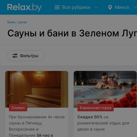
Все рубрики
Минск
Бани, сауны
Сауны и бани в Зеленом Лу
Фильтры
Олимп
Каменная горка
При бронировании 4х часов
Скидка 50%
на
сауны в Пятницу,
романтический отдых для
Воскресение и
двоих в сауне
Понедельник
5й час в