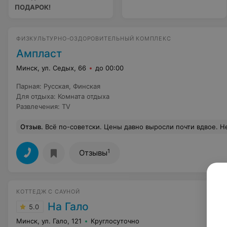
ПОДАРОК!
ФИЗКУЛЬТУРНО-ОЗДОРОВИТЕЛЬНЫЙ КОМПЛЕКС
Ампласт
Минск, ул. Седых, 66
до 00:00
Парная
:
Русская
,
Финская
Для отдыха
:
Комната отдыха
Развлечения
:
TV
Отзыв
.
Всё по-советски. Цены давно выросли почти вдвое. Не забывайте обновлять информ
1
Отзывы
КОТТЕДЖ С САУНОЙ
На Гало
5.0
Минск, ул. Гало, 121
Круглосуточно