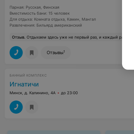
Парная
:
Русская
,
Финская
Вместимость бани
:
15 человек
Для отдыха
:
Комната отдыха
,
Камин
,
Мангал
Развлечения
:
Бильярд американский
Отзыв
.
Отдыхаем здесь уже не первый раз, и каждый раз это стопроцентный восторг! Праздновали тут и мой день рождения большой компанией на 15 человек, и день рождения мамы в семейном кругу — оба праздника прошли великолепно. Для любителей бани это просто находка: здесь отличная парилка и шикарный, правильный пар — объективно один из лучших в Минске! Сам дом великолепный, очень чистый и продуманный. Есть абсолютно всё для крутого отдыха: отличный бассейн с гидромассажем, мощные колонки, телевизоры и микрофоны для караоке. Отдельное и самое огромное спасибо хозяину! Прекраснейший, душевный человек и невероятно гостеприимный хозяин. Он не просто встречает гостей, а искренне заботится о комфорте: по желани
1
Отзывы
БАННЫЙ КОМПЛЕКС
Игнатичи
Минск, д. Калинино, 4А
до 23:00