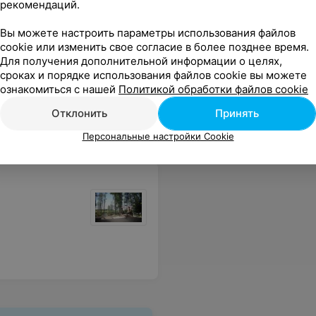
рекомендаций.
Вы можете настроить параметры использования файлов
cookie или изменить свое согласие в более позднее время.
Для получения дополнительной информации о целях,
сроках и порядке использования файлов cookie вы можете
ю может помочь и с подготовкой продуктов, и с жаркой мяса на мангале. При этом цена за такой уровень отдыха очень приятная, и всегда можно договориться по условиям.Сауна на Гало 121 — это место, куда хочется возвращаться снова и снова. Огромное спасибо за душевный прием, рекомендуем от всей души!
Еще
ознакомиться с нашей
Политикой обработки файлов cookie
Отклонить
Принять
Персональные настройки Cookie