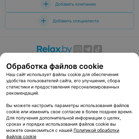
Добавить компанию
Добавить специалиста
О проекте
Новости проекта
Размещение рекламы
Обработка файлов cookie
Вакансии
Публичный договор
Способы оплаты
Наш сайт использует файлы cookie для обеспечения
Публичный договор по использованию сервиса
удобства пользователей сайта, его улучшения, сбора
«Афиша»
статистики и предоставления персонализированных
Пользовательское соглашение
рекомендаций.
Написать в поддержку
Вы можете настроить параметры использования файлов
Связаться по вопросам сотрудничества
cookie или изменить свое согласие в более позднее время.
Написать руководителю relax.by
Для получения дополнительной информации о целях,
сроках и порядке использования файлов cookie вы
Персональные настройки cookie
можете ознакомиться с нашей
Политикой обработки
Обработка персональных данных
файлов cookie