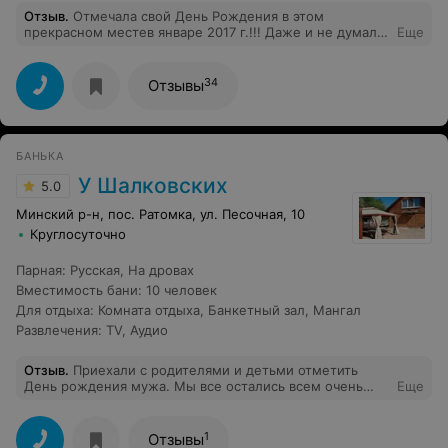
Отзыв
.
Отмечала свой День Рождения в этом
прекрасном местев январе 2017 г.!!! Даже и не думала,
Еще
что может быть действительно так хорошо, по-
домашнему, чистенько, уютно, тепло. Нас было около
20 человек, взрослые, дети от 2 до 8 лет и все,
34
Отзывы
абсолютно, были в восторге!!! Баня на высшем уровне!
Бассейн тепленький, дети "наплюхались" вдоволь. Еще
не встречала такого места!!! Обязательно приедем к
вам еще!!! Спасибо большое, хозяину, за такое
БАНЬКА
прекрасное место!!! И за терпение, что не подгонял
нас, когда мы долго собирались и не хотели
У Шалковских
5.0
уезжать)))!!!
Минский р-н, пос. Ратомка, ул. Песочная, 10
Круглосуточно
Парная
:
Русская
,
На дровах
Вместимость бани
:
10 человек
Для отдыха
:
Комната отдыха
,
Банкетный зал
,
Мангал
Развлечения
:
TV
,
Аудио
Отзыв
.
Приехали с родителями и детьми отметить
День рождения мужа. Мы все остались всем очень
Еще
довольны! Встречей, территорией, баней - отдельная
благодарность, так как были любители попариться,
детской площадкой - супер (лучше обустроенной
1
Отзывы