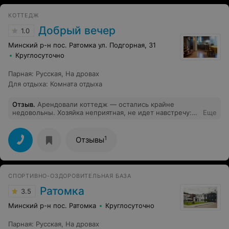
КОТТЕДЖ
Добрый вечер
1.0
Минский р-н пос. Ратомка ул. Подгорная, 31
Круглосуточно
Парная
:
Русская
,
На дровах
Для отдыха
:
Комната отдыха
Отзыв
.
Арендовали коттедж — остались крайне
недовольны. Хозяйка неприятная, не идет навстречу:
Еще
баню разрешила только днем, так как ей «надо
уезжать», хотя мы просили вечером. За баню берут
немалые деньги, но условия диктуют свои. Пытались
1
Отзывы
предъявить счет за вздувшийся ламинат возле бани. В
анкете указано 15 мест, по факту — 4 кровати и 4
матраса. За посуду потребовали 15 рублей «за мытые
тарелки». Парковка есть, но машину ставить не
СПОРТИВНО-ОЗДОРОВИТЕЛЬНАЯ БАЗА
разрешили. Хозяйка придирается к мелочам, лишь бы
содрать побольше денег. Отношение к гостям — на
Ратомка
3.5
низшем уровне. Не советую этот коттедж.
Минский р-н пос. Ратомка
Круглосуточно
Парная
:
Русская
,
На дровах