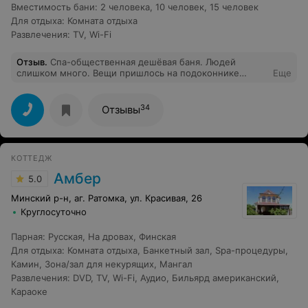
Вместимость бани
:
2 человека
,
10 человек
,
15 человек
Для отдыха
:
Комната отдыха
Развлечения
:
TV
,
Wi-Fi
Отзыв
.
Спа-общественная дешёвая баня. Людей
слишком много. Вещи пришлось на подоконнике
Еще
положить. Не работают души на выходе из бань. Люди
идут из бани сразу в бассей. Все убитое, лестницы в
бассейн шатаются.
34
Отзывы
КОТТЕДЖ
Амбер
5.0
Минский р-н, аг. Ратомка, ул. Красивая, 26
Круглосуточно
Парная
:
Русская
,
На дровах
,
Финская
Для отдыха
:
Комната отдыха
,
Банкетный зал
,
Spa-процедуры
,
Камин
,
Зона/зал для некурящих
,
Мангал
Развлечения
:
DVD
,
TV
,
Wi-Fi
,
Аудио
,
Бильярд американский
,
Караоке