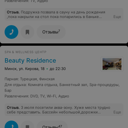
Развлечения
:
TV
,
Аудио
Отзыв
.
Подружка позвала в сауну на день рождения
,пока накрыли на стол пока попарились в баньке
Еще
наконец дошли до бассейна ,где обнаружили на дне
крошки и плавающие малосольные огурцы, когда
позвали администратора она начала намекать,что мы
7
Отзывы
их подкинули и говорить, что ни при чем ,в замен
предложила в следующий раз дать на 2 часа больше .
Чтобы не портить праздник все таки мы решили
остаться и в следующий раз забрать наш бонус, где по
SPA & WELLNESS ЦЕНТР
телефону администратор сказала ,что она ничего не
решает и руководство отказало нам.
Beauty Residence
Минск, ул. Кирова, 18
до 22:30
Парная
:
Турецкая
,
Финская
Для отдыха
:
Комната отдыха
,
Банкетный зал
,
Spa-процедуры
,
Бар
Развлечения
:
DVD
,
TV
,
Wi-Fi
,
Аудио
Отзыв
.
3 июля посетили аква-зону. Хуже места трудно
себе представить. Бассейн небольшой,дорожки
Еще
настолько узкие ,что два человека не могут
расплыться! Ни халата,ни тапок,ни полотенец-ничего
не выдают! Сауна мизерных размеров и большие
47
Отзывы