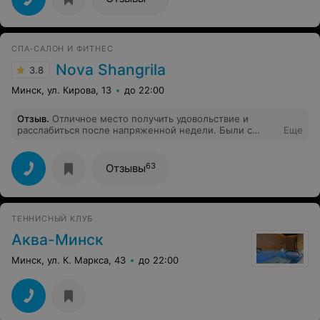
вопросы с температурой! За всё Вы отдадите 28
р,времени 2 часа 30 минут и это с учётом всех ваших
переодеваний и принятия душа! За каждые 5 минут
опоздания будете доплачивать. В женской раздевалке
СПА-САЛОН И ФИТНЕС
из трёх фенов работало только два. Итог:своих денег
не стоит. Не рекомендую.
Nova Shangrila
3.8
Минск, ул. Кирова, 13
до 22:00
Отзыв
.
Отличное место получить удовольствие и
расслабиться после напряженной недели. Были с
Еще
мужем 7 сентября 25 г. Отличный массаж. Аква зона,
бассейн и джакузи, после сауны то, что надо.
Рекомендую однозначно
63
Отзывы
ТЕННИСНЫЙ КЛУБ
Аква-Минск
Минск, ул. К. Маркса, 43
до 22:00