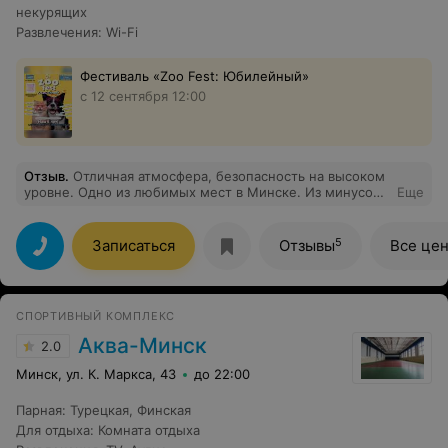
некурящих
Развлечения
:
Wi-Fi
Фестиваль «Zoo Fest: Юбилейный»
с 12 сентября 12:00
Отзыв
.
Отличная атмосфера, безопасность на высоком
уровне. Одно из любимых мест в Минске. Из минусов
Еще
длинные очереди за едой и напитками. Рекомендация:
посетить стадион на просмотры чемпионатов на
больших экранах.
5
Записаться
Отзывы
Все це
СПОРТИВНЫЙ КОМПЛЕКС
Аква-Минск
2.0
Минск, ул. К. Маркса, 43
до 22:00
Парная
:
Турецкая
,
Финская
Для отдыха
:
Комната отдыха