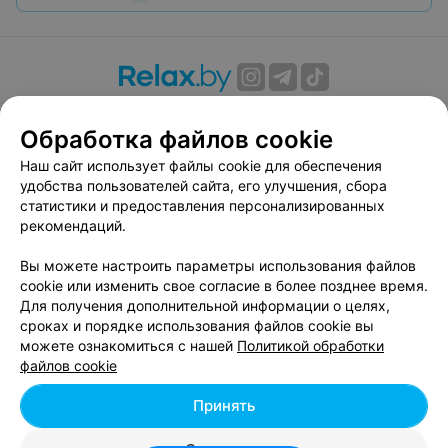
О проекте
Новости проекта
Размещение рекламы
Обработка файлов cookie
Вакансии
Публичный договор
Способы оплаты
Публичный договор по использованию сервиса
Наш сайт использует файлы cookie для обеспечения
«Афиша»
удобства пользователей сайта, его улучшения, сбора
статистики и предоставления персонализированных
Пользовательское соглашение
рекомендаций.
Написать в поддержку
Вы можете настроить параметры использования файлов
Связаться по вопросам сотрудничества
cookie или изменить свое согласие в более позднее время.
Написать руководителю relax.by
Для получения дополнительной информации о целях,
Персональные настройки cookie
сроках и порядке использования файлов cookie вы
можете ознакомиться с нашей
Политикой обработки
Обработка персональных данных
файлов cookie
Принять
© 2026 ООО «Артокс Лаб», УНП 191700409, регистрирующий орган -