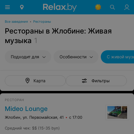
Все заведения
•
Рестораны
Рестораны в Жлобине: Живая
музыка
1
Подходит для
Особенности
С живой муз
Фильтры
Карта
РЕСТОРАН
Mideo Lounge
Жлобин, ул. Первомайская, 41
с 17:00
Средний чек
:
$$ (15-35 byn)