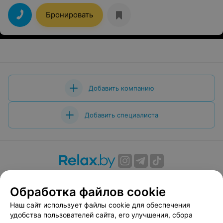
Бронировать
Добавить компанию
Добавить специалиста
О проекте
Новости проекта
Размещение рекламы
Обработка файлов cookie
Вакансии
Публичный договор
Способы оплаты
Публичный договор по использованию сервиса
Наш сайт использует файлы cookie для обеспечения
«Афиша»
удобства пользователей сайта, его улучшения, сбора