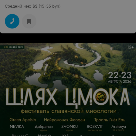
Средний чек
:
$$ (15-35 byn)