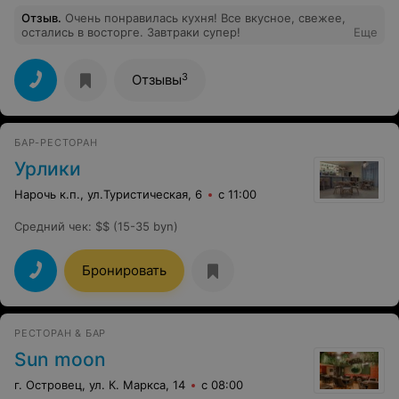
Отзыв
.
Очень понравилась кухня! Все вкусное, свежее,
остались в восторге. Завтраки супер!
Еще
3
Отзывы
БАР-РЕСТОРАН
Урлики
Нарочь к.п., ул.Туристическая, 6
с 11:00
Средний чек
:
$$ (15-35 byn)
Бронировать
РЕСТОРАН & БАР
Sun moon
г. Островец, ул. К. Маркса, 14
с 08:00