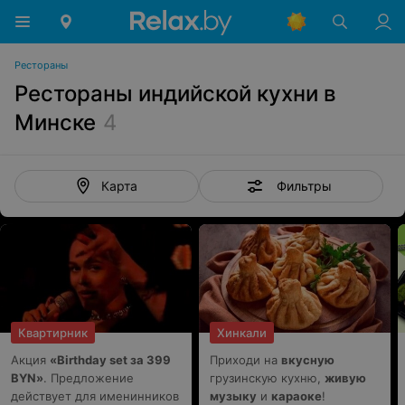
Рестораны
Рестораны индийской кухни в
Минске
4
Фильтры
Карта
Квартирник
Хинкали
Акция
«Birthday set за 399
Приходи на
вкусную
BYN»
. Предложение
грузинскую кухню,
живую
действует для именинников
музыку
и
караоке
!