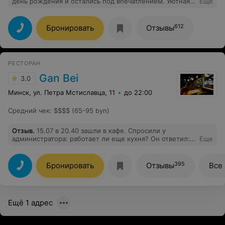
день рождения и остались под впечатлением. Уютная
Еще
атмосфера, внимательный персонал, и блюда просто
шедевральны!
612
Бронировать
Отзывы
РЕСТОРАН
Gan Bei
3.0
Минск, ул. Петра Мстиславца, 11
до 22:00
Средний чек
:
$$$$ (65-95 byn)
Отзыв
.
15.07 в 20.40 зашли в кафе. Спросили у
администратора: работает ли еще кухня? Он ответил:
Еще
да,но нет столика. Хотя было много свободных
столиков. Научите,пожалуйста, своего администратора
хотя бы врать убедительно! У ребенка было день
395
Бронировать
Отзывы
Все
рождения и он очень хотел именно в ваше
кафе,спасибо за испорченный вечер!
Ещё 1 адрес