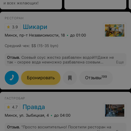
и всех желающих!
РЕСТОРАН
Шикари
3.9
Минск, пр-т Независимости, 18
до 01:00
Средний чек
:
$$ (15-35 byn)
Отзыв
.
Соевый соус жестко разбавлен водой!!!Даже не
так - скорее вода немножко разбавлена соевым
Еще
соусом! Обед с суши испорчен! Сами суши: мини-
кусочек рыбы; мини-кусочек угря и т.д., и т.п.
199
Бронировать
Отзывы
ГАСТРОБАР
Правда
4.7
Минск, ул. Зыбицкая, 4
до 04:00
Отзыв
.
“Просто восхитительно! Посетили ресторан на