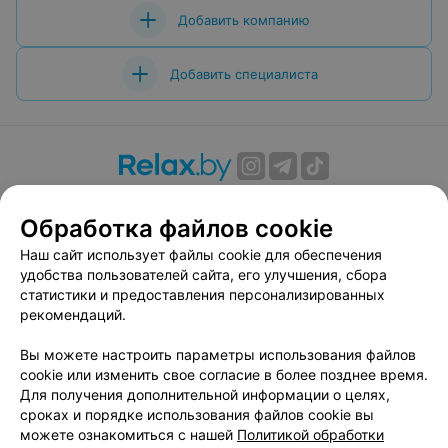
Добавить компанию
Добавить специалиста
О проекте
Новости проекта
Размещение рекламы
Обработка файлов cookie
Вакансии
Публичный договор
Способы оплаты
Публичный договор по использованию сервиса
Наш сайт использует файлы cookie для обеспечения
«Афиша»
удобства пользователей сайта, его улучшения, сбора
статистики и предоставления персонализированных
Пользовательское соглашение
рекомендаций.
Написать в поддержку
Вы можете настроить параметры использования файлов
Связаться по вопросам сотрудничества
cookie или изменить свое согласие в более позднее время.
Написать руководителю relax.by
Для получения дополнительной информации о целях,
Персональные настройки cookie
сроках и порядке использования файлов cookie вы
можете ознакомиться с нашей
Политикой обработки
Обработка персональных данных