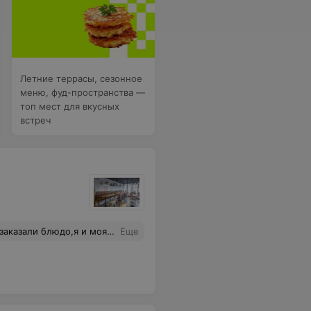
Летние террасы, сезонное
меню, фуд-пространства —
топ мест для вкусных
встреч
отзыв,уточнила у одногруппницы,у нее такие же симптомы, кушали в ресторане около 20:00 и больше приема пищи не было, поэтому с вероятностью 100% это говядина.
Еще