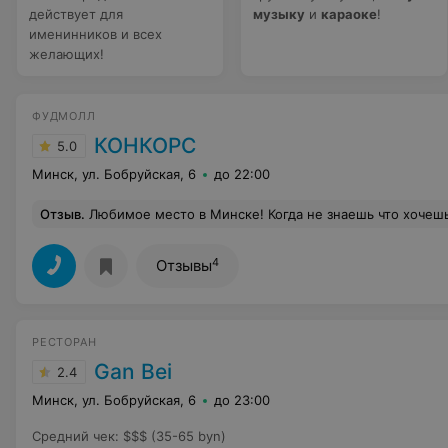
действует для
музыку
и
караоке
!
именинников и всех
желающих!
ФУДМОЛЛ
КОНКОРС
5.0
Минск, ул. Бобруйская, 6
до 22:00
Отзыв
.
Любимое место в Минске! Когда не знаешь что хочешь- приезжай сюда, здесь выбор кухонь огромный! Единственное-хотелось бы еще больше площадь и столиков соответственно. Зачастую наворачиваешь круги в поиске места ( а надо бы запретить фрилансерам или молодежи которые просто пришли в ноутбуке залипать день занимать столики). Постоянно какие-то выступления, активити для детей. Все отлично.
4
Отзывы
РЕСТОРАН
Gan Bei
2.4
Минск, ул. Бобруйская, 6
до 23:00
Средний чек
:
$$$ (35-65 byn)