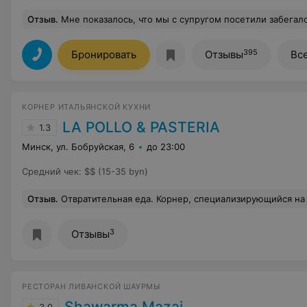
Отзыв
.
Мне показалось, что мы с супругом посетили забегаловку на рынке, а не в РЕСТОРАН Азиатской кухни. Надменный взгляд официантов, неопытность, очень низкий сервис обслуживания. В данном ресторане невозможно было кушать от кол-ва в порции перца, сухости говядины (ее не проживать). Приготовлено отвратительно. Работа официанта также не понравилось, в связи с этим чаевые не оставили ( всегда чаевые оставляем хорошие), хо
395
Бронировать
Отзывы
Вс
КОРНЕР ИТАЛЬЯНСКОЙ КУХНИ
LA POLLO & PASTERIA
1.3
Минск, ул. Бобруйская, 6
до 23:00
Средний чек
:
$$ (15-35 byn)
Отзыв
.
Отвратительная еда. Корнер, специализирующийся на пасте, - с переваренными в кашу макаронами,время ожидания-25-30 минут,из приборов вам выдадут только вилку тщательно протерев ее мокрым полотенцем.Если попросите нож,то имейте в виду
3
Отзывы
РЕСТОРАН ЛИВАНСКОЙ ШАУРМЫ
Shawarma Mazaj