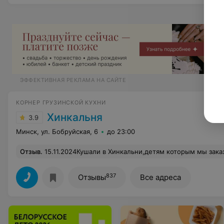
ЭФФЕКТИВНАЯ РЕКЛАМА НА САЙТЕ
КОРНЕР ГРУЗИНСКОЙ КУХНИ
Хинкальня
3.9
Минск, ул. Бобруйская, 6
до 23:00
Отзыв
.
15.11.2024Кушали в Хинкальни,детям которым мы заказали 10 сетов,очень понравилось. Но больше всего, меня поразила девушка, которая была на кассе,мы сами из Москвы, приехали на соревнования, и чуть-чуть тренерам хотелось расслабиться и конечно же чтобы дети этого не видели, купили бутылку вина,девушк
837
Отзывы
Все адреса