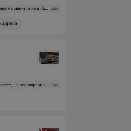
телось сбежать. Вкусное было только Просекко. Открыть его и налить в чистый бокал, много сил не требует. Зачем работать если Вы не хотите чтобы гости были довольны. Не рекомендую.
Еще
е адреса
, что он у них один,правда вряд ли он вам понадобится потомучто эту пасту можно есть как кашу ложкой.
Еще