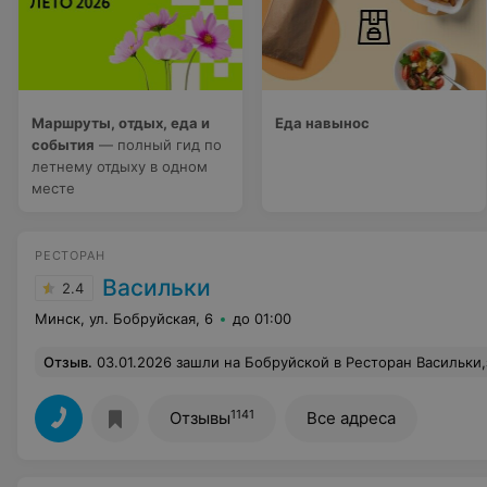
Маршруты, отдых, еда и
Еда навынос
события
— полный гид по
летнему отдыху в одном
месте
РЕСТОРАН
Васильки
2.4
Минск, ул. Бобруйская, 6
до 01:00
Отзыв
.
03.01.2026 зашли на Бобруйской в Ресторан Васильки,заказали блюдо,я и моя одногруппница- драники и гуляш с говядиной. Результат и у меня и у одногруппницы- рвота и диарея. Можем предположить,что с говядиной связано,врятли с драниками, а возможно в целом блюдо,не знаю. В общем неприятный поход. Следите за продуктами,таких ситуаций не должно быть. Прежде чем писать 
1141
Отзывы
Все адреса