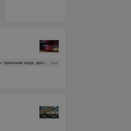
 Единственное, очень редко убирают посуду и вытирают столы, иногда приходится бегать искать этих ребят и просить убрать. Побольше бы таких заведений в нашем городе!
Еще