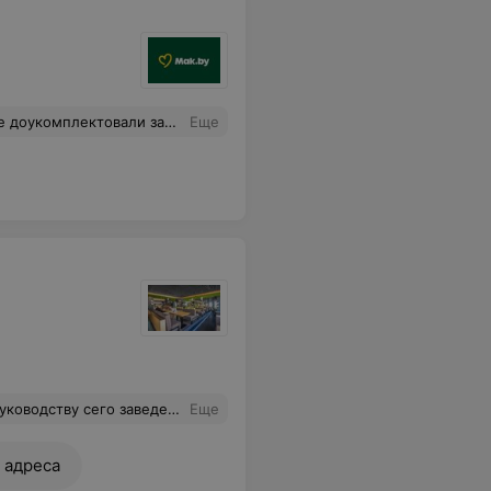
обруйской, 6 такое обслуживание. И очень долгое ожидание всего-то двух порций картофеля по-деревенски.
Еще
л все так же ерничать и хамить, что уж просто из рук вон и никуда не годится! Я пришла в заведение оставить в нем деньги, а мне еще и хамят!!! Жалобную книгу нам так и не принесли. Посему прошу мой отзыв рассмотреть как жалобу и ответить мне в письменном виде о проделанной работе по данному инциденту. Такое хамство мы так не оставим и, если не будет ответа, вернемся в Галилео и напишем ее в установленном порядке!!!
Еще
 адреса