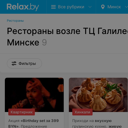
Все рубрики
Минск
Рестораны
Рестораны возле ТЦ Галиле
Минске
9
Фильтры
Квартирник
Хинкали
Акция
«Birthday set за 399
Приходи на
вкусную
BYN»
. Предложение
грузинскую кухню,
живую