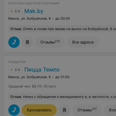
РЕСТОРАН БЫСТРОГО ПИТАНИЯ
Mak.by
2.0
Минск, ул. Бобруйская, 6
до 00:00
Отзыв
.
Опять и снова при заказе на вынос на Бобруйской, 6 не доукомплектовали заказ. В чеке соусы есть, а по факту - нет. Нет слов. Не знаю, кто собирал, но соусов не положили. Кассир Товстыка А. 09.01.2019. Если бы это один раз было. Постоянно на Б
213
Отзывы
Все адреса
ПИЦЦЕРИЯ
Пицца Темпо
2.4
Минск, ул. Бобруйская, 6
до 01:00
Средний чек
:
$$ (15-35 byn)
Отзыв
.
Начну с обращения к менеджменту и, в частности, к руководству сего заведения! Внимательней относитесь к подбору персонала, ибо вы просто растеряете всех клиентов! Лучшая реклама-сарафанное радио и, уж поверьте, ни я, ни один мало мальски знакомый человек после сегодняшнего посещения к вам больше не придет! Темпо-пиццерия и, уж понятно, уровень обслуживания не ресторанный, но послушайте, получить такое хамство-увольте! Сегодняшним вечером, Темпо в Галилео, официант Дмитрий. Во-первых он принес нам совершенно не латте макиато, а какое-то подогретое молоко. На вопрос что это такое он схватил его и, выругавшись матом, ушел. Мы, естественно, попросили подойти администратора. Девушка подошла к нам и его подозвала. Когда я сказала, что он ругается матом, Дмитрий стал это отрицать, на это я сказала: "Не врите, конечно вы не ругались матом?!" на что он ответил: "Конюшня!" Развернулся и ушел. Когда мы сказали, что хотим, чтобы он принес свои извинения, Дмитрий подошел и ста
777
Бронировать
Отзывы
Все