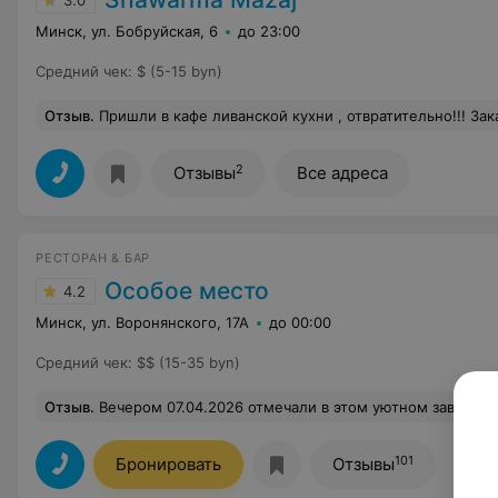
3.0
Минск, ул. Бобруйская, 6
до 23:00
Средний чек
:
$ (5-15 byn)
Отзыв
.
Пришли в кафе ливанской кухни , отвратительно!!! Заказали шаурмы, начинки мало, а в конц
2
Отзывы
Все адреса
РЕСТОРАН & БАР
Особое место
4.2
Минск, ул. Воронянского, 17А
до 00:00
Средний чек
:
$$ (15-35 byn)
Отзыв
.
Вечером 07.04.2026 отмечали в этом уютном заведении День рождения моей жены. Всё очень понравилось: интерьер, большой выбор на любой вкус блюд разных кухонь мира. Приятно удивила скидка 10% от чека имениннице и, как бонус, сладкое на
101
Бронировать
Отзывы