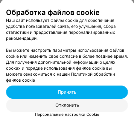
Обработка файлов cookie
Суши-бары в Октябрьском районе Минска
Наш сайт использует файлы cookie для обеспечения
удобства пользователей сайта, его улучшения, сбора
статистики и предоставления персонализированных
рекомендаций.
Вам будет интересно
Вы можете настроить параметры использования файлов
cookie или изменить свое согласие в более позднее время.
Музеи в Партизанском районе Минска
Для получения дополнительной информации о целях,
сроках и порядке использования файлов cookie вы
можете ознакомиться с нашей
Политикой обработки
Музеи в Первомайском районе Минска
файлов cookie
Принять
Музеи во Фрунзенском районе Минска
Отклонить
Персональные настройки Cookie
Добавить компанию