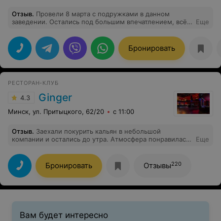
Отзыв
.
Провели 8 марта с подружками в данном
заведении. Остались под большим впечатлением, всё
Еще
очень понравилось!!! Очень тактичная, приятная
охрана, вежливые, внимательные и ненавязчивые
официанты, обслуживание замечательное! Порции
Бронировать
большие и блюда очень вкусные. Кальян
соответствует всем ожиданиям и запросам.
Программа огонь, кавер-бенд зашёл на ура,
натанцевались от души. Вернёмся ещё ни один раз,
РЕСТОРАН-КЛУБ
обязательно! Большое спасибо всей команде Jungle
Lounge!
Ginger
4.3
Минск, ул. Притыцкого, 62/20
с 11:00
Отзыв
.
Заехали покурить кальян в небольшой
компании и остались до утра. Атмосфера понравилась,
Еще
захотелось остаться. Заказывал по кухне Медальоны и
Салат Джинджер - очень понравилось, было вкусно.
Для первого раза впечатления очень хорошие.
220
Бронировать
Отзывы
Вам будет интересно