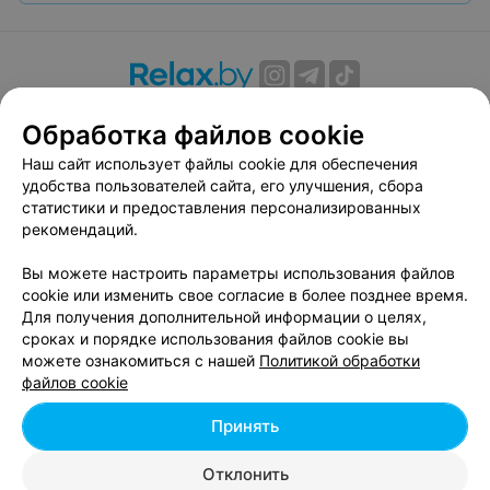
О проекте
Новости проекта
Размещение рекламы
Обработка файлов cookie
Вакансии
Публичный договор
Способы оплаты
Наш сайт использует файлы cookie для обеспечения
Публичный договор по использованию сервиса
удобства пользователей сайта, его улучшения, сбора
«Афиша»
статистики и предоставления персонализированных
Пользовательское соглашение
рекомендаций.
Написать в поддержку
Вы можете настроить параметры использования файлов
Связаться по вопросам сотрудничества
cookie или изменить свое согласие в более позднее время.
Написать руководителю relax.by
Для получения дополнительной информации о целях,
сроках и порядке использования файлов cookie вы
Персональные настройки cookie
можете ознакомиться с нашей
Политикой обработки
Обработка персональных данных
файлов cookie
Принять
© 2026 ООО «Артокс Лаб», УНП 191700409, регистрирующий орган -
Отклонить
Минский горисполком
| 220012, Республика Беларусь, г. Минск,