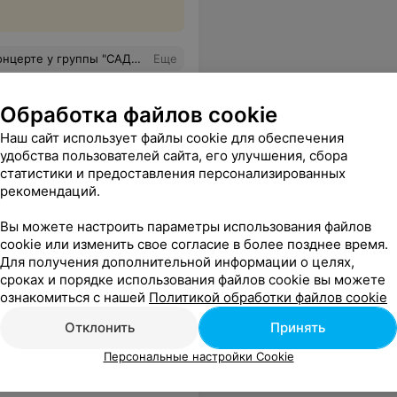
оса; ни с чем не сравнимое взаимодействие и контакт с публикой. Взаимное удовольствие получили все; это было глобально, блестяще и несравненно. С уважение,любители народной песни.
Еще
Обработка файлов cookie
Наш сайт использует файлы cookie для обеспечения
удобства пользователей сайта, его улучшения, сбора
статистики и предоставления персонализированных
рекомендаций.
Вы можете настроить параметры использования файлов
cookie или изменить свое согласие в более позднее время.
Для получения дополнительной информации о целях,
сроках и порядке использования файлов cookie вы можете
ознакомиться с нашей
Политикой обработки файлов cookie
Отклонить
Принять
орош и его поздравление вместе с нами прозвучало великолепно. Еще раз всего доброго всему коллективу, до скорых встреч!
Еще
Персональные настройки Cookie