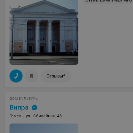
Отзыв
.
Была вчера на спектакле "Роковая страсть". Спектакль и актеры - все безумно понравилось, осталась под впечатлением. К дворцу тоже претензий нет. Очень красиво внутри, чисто, приятно там находится. Вопрос в другом. В спектакле была заявлена Захарова Елена и Максим Дрозд. Они не приехали. Услышала, что Заха
3
Отзывы
ДОМ КУЛЬТУРЫ
Випра
Гомель, ул. Юбилейная, 48