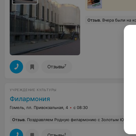
Отзыв
.
Вчера были на концерте у группы "САДКО". Блистательное предъявление, великолепное исполнение народных и своих песен; Божественные гол
7
Отзывы
УЧРЕЖДЕНИЕ КУЛЬТУРЫ
Филармония
Гомель, пл. Привокзальная, 4
с 08:30
Отзыв
.
Поздравляем Родную филармонию с Золотым Юбилеем! Мы всегда с Вами и этому очень рады! Юбилейный концерт очень понравился, жаль, в зале было много свободных мест. Можно было предложить молодежи билеты со скидкой или бесплатно, пусть приобщаются к высокому искусству. Макс Лоренс был х
1
Отзывы