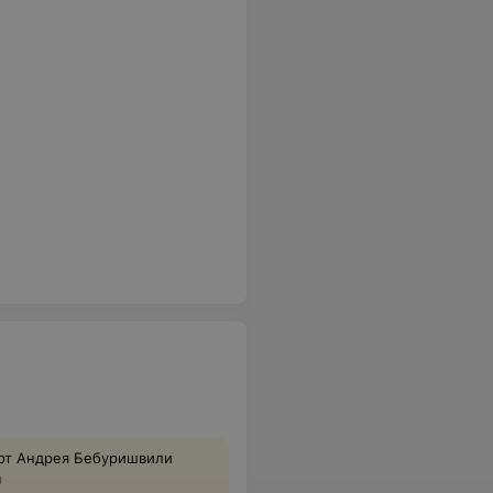
ерт Андрея Бебуришвили
0