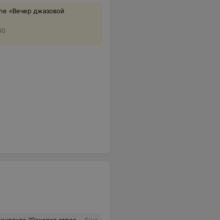
One «‎Вечер джазовой
00