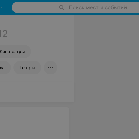
Поиск мест и событий
12
Кинотеатры
ха
Театры