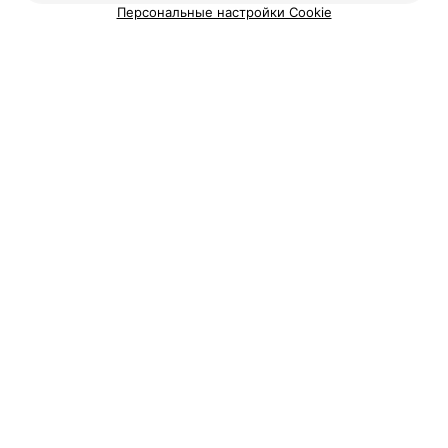
«Какой банкетный зал выбрать?»
Персональные настройки Cookie
КАФЕ
T. Chinoff
Минская обл., Солигорский р-н, Старобинский с-с
до 02:00
КАФЕ
Максим
г. Старые Дороги, ул. Кирова, 40А
до 00:00
Вам будет интересно