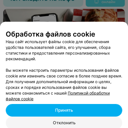
Обработка файлов cookie
Наш сайт использует файлы cookie для обеспечения
удобства пользователей сайта, его улучшения, сбора
статистики и предоставления персонализированных
рекомендаций.
Вы можете настроить параметры использования файлов
cookie или изменить свое согласие в более позднее время.
ЭФФЕКТИВНАЯ РЕКЛАМА НА САЙТЕ
Для получения дополнительной информации о целях,
сроках и порядке использования файлов cookie вы
КАФЕ
можете ознакомиться с нашей
Политикой обработки
файлов cookie
7 ветров
дер. Радково, ул. Центральная, 40В
Принять
Круглосуточно
Отклонить
ПОМОЖЕМ ПОДОБРАТЬ ВАРИАНТЫ