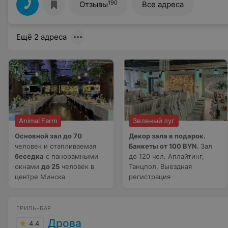
190
Отзывы
Все адреса
Ещё 2 адреса
Animal Farm
Зеленый луг
Основной зал до 70
Декор зала в подарок.
человек и отапливаемая
Банкеты от 100 BYN.
Зал
беседка
с панорамными
до 120 чел. Аплайтинг,
окнами
до 25
человек в
Танцпол, Выездная
центре Минска
регистрация
ГРИЛЬ-БАР
Дрова
4.4