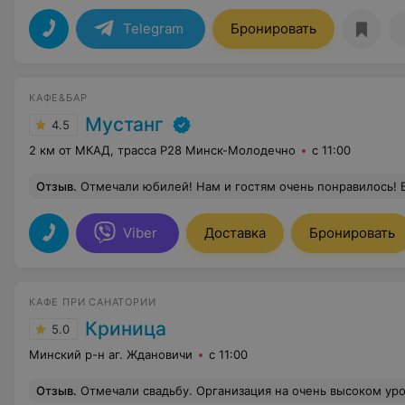
Telegram
Бронировать
КАФЕ&БАР
Мустанг
4.5
2 км от МКАД, трасса Р28 Минск-Молодечно
с 11:00
Отзыв
.
Отмечали юбилей! Нам и гостям очень понравилось! Было много вкусных блюд, хорошее обсл
Viber
Доставка
Бронировать
КАФЕ ПРИ САНАТОРИИ
Криница
5.0
Минский р-н аг. Ждановичи
с 11:00
Отзыв
.
Отмечали свадьбу. Организация на очень высоком уровне. кухне просто супер. Само кафе действительно высокого уровня, кожаные диваны, мраморные полы, всё новенькое.Но самое главное что порадо