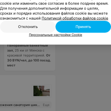
cookie или изменить свое согласие в более позднее время.
Для получения дополнительной информации о целях,
сроках и порядке использования файлов cookie вы можете
ознакомиться с нашей
Политикой обработки файлов cookie
Отклонить
Принять
Персональные настройки Cookie
Ласточкино гнездо
Панорамный банкетный
зал,
25 км от Минска с
красивой территорией.
От
30 BYN/чел, до 100 посад.
мест
полнения процедуры. Отдельное спасибо врачу, который нас курировал: З А. В. Все доступно объяснил, на все вопросы ответил,был сдержан в беседе и подошел к назначению процедур профессионально! Хотелось бы еще отметить нашего экскурсовода Ольгу Владимировну!
Еще