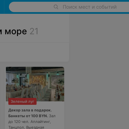
Поиск мест и событий
м море
21
Зеленый луг
Декор зала в подарок.
Банкеты от 100 BYN.
Зал
до 120 чел. Аплайтинг,
Танцпол, Выездная