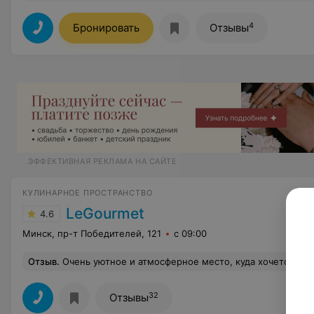
4
Бронировать
Отзывы
ЭФФЕКТИВНАЯ РЕКЛАМА НА САЙТЕ
КУЛИНАРНОЕ ПРОСТРАНСТВО
LeGourmet
4.6
Минск, пр-т Победителей, 121
с 09:00
Отзыв
.
Очень уютное и атмосферное место, куда хочется возвращаться. Шеф-повара влюблены в свою работу на все 100 процентов, приветливый персонал, удобная парковка.
32
Отзывы