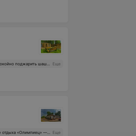
о не в курсе, что с выбором даты бракосочетания оформляются договора с ведущим, фотосъемкой, фотографом и вносится предоплата. Можно расторгать договоры и вносить предоплату до тех пор пока в СОБ "Олимпиец"не появиться свободная дата .Не советую сотрудничать с этой организацией. Обходите это место.
Еще
лить праздник и насладиться отдыхом на природе на следующий день. Ну и конечно огромную благодарность выражаем администратору Виктору, все подсказал, помог составить меню. Стол был шикарный, всем всего хватило. Однозначно рекомендуем ресторан «Дача» для семейных торжеств, юбилеев и дружеских встреч.
Еще