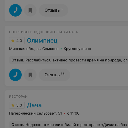
5
Отзывы
СПОРТИВНО-ОЗДОРОВИТЕЛЬНАЯ БАЗА
Олимпиец
4.0
Минская обл., аг. Семково
Круглосуточно
Отзыв
.
Расслабиться, активно провести время на природе, спокойно поджарить шашлыки к сожалению у нас не получилось. В феврале месяце созвонились с представителем СОБ "Олимпиец" по поводу проведения свадьбы на июль месяц на конкретную дату, ответ был положительный и убедительный т.к. дата была не забронирована. Мы предложили внести предоплату и заключить договор. Милым многообещающим голоском Жанна Леоновна уверила нас, что все будет хорошо, все так как договорились, никаких договоров не нужно. Результат-в апреле звонок от той же Жанна Леоновны с предложением перенести дату свадьбы. Спасибо что что в апреле предложили перенести свадьбу, а не в июне или июле. Администрация СОБ "Олимпиец" наверн
36
Отзывы
РЕСТОРАН
Дача
5.0
Папернянский сельсовет, 51
с 11:00
Отзыв
.
Недавно отмечали юбилей в ресторане «Дача» на базе отдыха «Олимпиец» — остались в полном восторге! Прежде всего хочется отметить кухню: блюда были непросто вкусными, а по‑домашнему уютными — чувствуется, что готовят с душой. Всё подали вовремя, порции щедрые, а оформление блюд порадовало глаз. Обслуживание на высоте: официанты внимательные и ненавязчивые, всегда готовы помочь и подсказать. Атмосфера в ресторане очень располагающая — сочетание деревенского уюта и современного комфорта создаёт идеальное настроение для праздника. Отдельно отмечу удобство локации: база находится недалеко от Минска, что очень удобно для гостей. Мы заранее арендовали домик на территории — это позволило прод