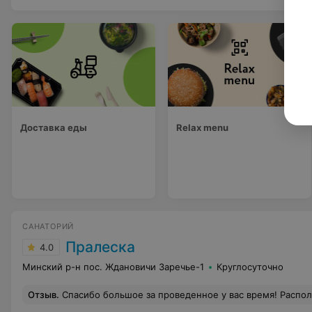
Доставка еды
Relax menu
САНАТОРИЙ
Пралеска
4.0
Минский р-н пос. Ждановичи Заречье-1
Круглосуточно
Отзыв
.
Спасибо большое за проведенное у вас время! Расположения санатория шикарное! Вокруг лес, рядом 2 водохранилища. Есть благоустроенные пляжи. В самом санатории даже номер эконом, где я с сыном была, было все достаточно удобно! Номер был с балконом и видом на лес. Сам персонал санатория тоже оставил положительные впечатления: администраторы все без исключения вежливые и приветливые. Всегда ответят на вопросы и помогут с любой проблемой. Горничные всегда интересуются, все ли есть в номере и нуждаемся ли в чем-то. Медсестры всех процедур внимательные , обо всем инструктируют и следят за состоянием во время вы