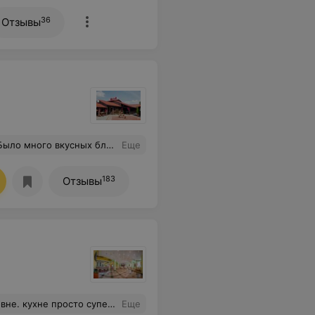
36
Отзывы
уживание, веселая музыка! Рекомендую)
Еще
183
Отзывы
вало больше всего это адекватная цена на услуги. В общем большое спасибо вам. :))
Еще