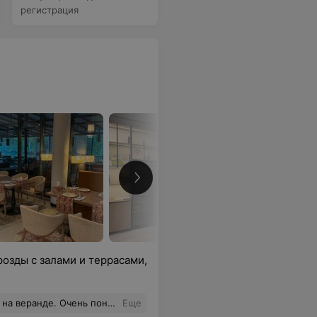
регистрация
озды с залами и террасами,
е великолепны. Даже элементарная картошка фри гораздо вкуснее чем в фастфуде. Будем приходить еще!
Еще