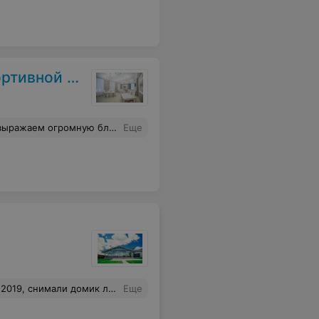
й базы ФПБ
Отдельное огромное спасибо повару и её команде. Здоровья, успехов и благополучия в их нелегком труде.
Еще
ль на террасе оказалась вся в пыли. Конечно ничего критичного, но если уж себя позиционировать как престижный клуб, то такой сервис совсем никуда не годится.
Еще