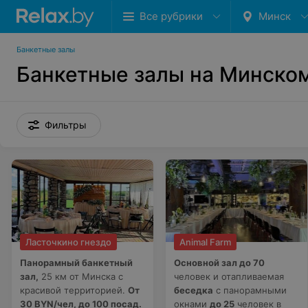
Все рубрики
Минск
Банкетные залы
Банкетные залы на Минско
Фильтры
Ласточкино гнездо
Animal Farm
Панорамный банкетный
Основной зал до 70
зал,
25 км от Минска с
человек и отапливаемая
красивой территорией.
От
беседка
с панорамными
30 BYN/чел, до 100 посад.
окнами
до 25
человек в