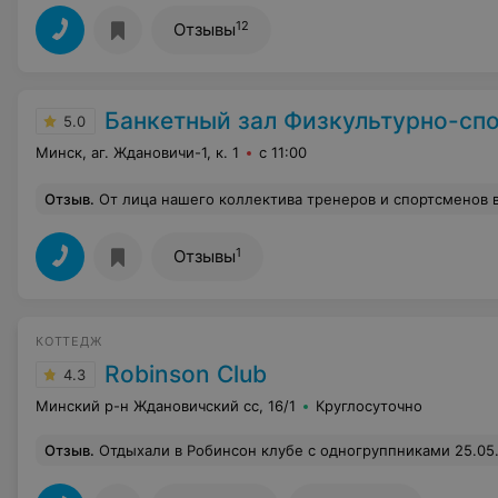
12
Отзывы
Банкетный зал Физкультурно-спортивно
5.0
Минск, аг. Ждановичи-1, к. 1
с 11:00
Отзыв
.
От лица нашего коллектива тренеров и спортсменов выражаем огромную благодарность работникам столовой за вкусную и разнообразную пищу, которую они нам готовили на протяжении всего сбора. Наилучшие пожелания за ваше терпение и понимание. 
1
Отзывы
КОТТЕДЖ
Robinson Club
4.3
Минский р-н Ждановичский сс, 16/1
Круглосуточно
Отзыв
.
Отдыхали в Робинсон клубе с одногруппниками 25.05.2019, снимали домик люкс за 750 рублей в сутки. Заезд по правилам в 15.00, однако мы ещё полчаса топтались возле дома - двери были закрыты. Чистота в коттедже на 5 из 10. Все какое-то подуставшее, ковры почти во всех комнатах в пятнах. Караоке не работал, нам его чинили час, но микрофоны так и не функционировали. Мебе