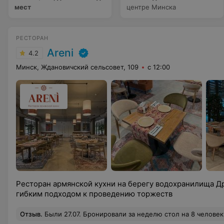
мест
центре Минска
РЕСТОРАН
Areni
4.2
Минск, Ждановичский сельсовет, 109
с 12:00
Ресторан армянской кухни на берегу водохранилища Др
гибким подходом к проведению торжеств
Отзыв
.
Были 27.07. Бронировали за неделю стол на 8 человек на веранде. Очень понравилось и атмосфера, интерьер, внимательное отношение персонала несмотря на полную посадку. Еда вкусная. Шашлык из баранины нежный, остальные виды мяса тож