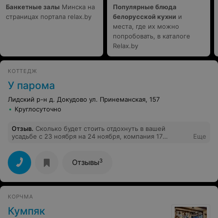
Банкетные залы
Минска на
Популярные блюда
страницах портала relax.by
белорусской кухни
и
места, где их можно
попробовать, в каталоге
Relax.by
КОТТЕДЖ
У парома
Лидский р-н д. Докудово ул. Принеманская, 157
Круглосуточно
Отзыв
.
Сколько будет стоить отдохнуть в вашей
усадьбе с 23 ноября на 24 ноября, компания 17
Еще
человек. Я что-то не совсем понимаю описание про
1ый 2ой и третий дом. Ответ на почту zakvas@list.ru.
Спасибо
3
Отзывы
КОРЧМА
Кумпяк