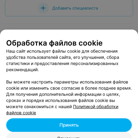
Добавить специалиста
Обработка файлов cookie
О проекте
Новости проекта
Размещение рекламы
Наш сайт использует файлы cookie для обеспечения
Вакансии
Публичный договор
Способы оплаты
удобства пользователей сайта, его улучшения, сбора
Публичный договор по использованию сервиса
статистики и предоставления персонализированных
«Афиша»
рекомендаций.
Пользовательское соглашение
Вы можете настроить параметры использования файлов
Написать в поддержку
cookie или изменить свое согласие в более позднее время.
Для получения дополнительной информации о целях,
Связаться по вопросам сотрудничества
сроках и порядке использования файлов cookie вы
Написать руководителю relax.by
можете ознакомиться с нашей
Политикой обработки
Персональные настройки cookie
файлов cookie
Обработка персональных данных
Принять