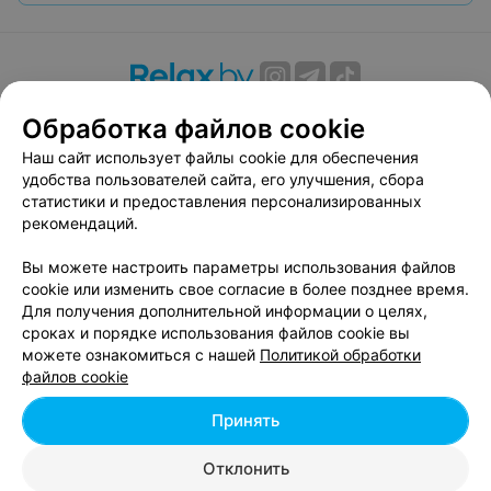
О проекте
Новости проекта
Размещение рекламы
Обработка файлов cookie
Вакансии
Публичный договор
Способы оплаты
Наш сайт использует файлы cookie для обеспечения
Публичный договор по использованию сервиса
удобства пользователей сайта, его улучшения, сбора
«Афиша»
статистики и предоставления персонализированных
рекомендаций.
Пользовательское соглашение
Написать в поддержку
Вы можете настроить параметры использования файлов
Связаться по вопросам сотрудничества
cookie или изменить свое согласие в более позднее время.
Для получения дополнительной информации о целях,
Написать руководителю relax.by
сроках и порядке использования файлов cookie вы
Персональные настройки cookie
можете ознакомиться с нашей
Политикой обработки
файлов cookie
Обработка персональных данных
Принять
© 2026 ООО «Артокс Лаб», УНП 191700409, регистрирующий орган -
Отклонить
Минский горисполком
| 220012, Республика Беларусь, г. Минск,