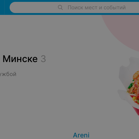
Поиск мест и событий
в Минске
3
ужбой 
Areni