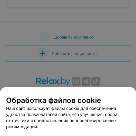
Добавить компанию
Добавить специалиста
О проекте
Новости проекта
Размещение рекламы
Обработка файлов cookie
Вакансии
Публичный договор
Способы оплаты
Публичный договор по использованию сервиса
Наш сайт использует файлы cookie для обеспечения
«Афиша»
удобства пользователей сайта, его улучшения, сбора
статистики и предоставления персонализированных
Пользовательское соглашение
рекомендаций.
Написать в поддержку