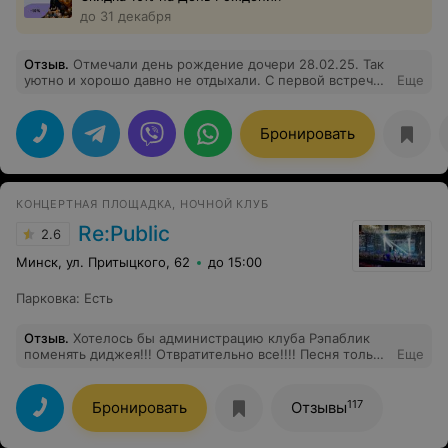
до 31 декабря
Отзыв
.
Отмечали день рождение дочери 28.02.25. Так
уютно и хорошо давно не отдыхали. С первой встречи
Еще
с администратором уже было ясно что здесь полный
комфорт. Всё расскажут, подскажут. Обслуживание на
высшем уровне. Мы взяли Vip зону и очень она уютная.
Бронировать
Еда вкусная, порции большие. Обалденные говяжьи
щёчки (рекомендация администратора). Отдельное
спасибо официанту Анне. Приятная, вежливая,
улыбчивая. Понравился ведущий, музыка и само
КОНЦЕРТНАЯ ПЛОЩАДКА, НОЧНОЙ КЛУБ
отношение. Очень рекомендую.
Re:Public
2.6
Минск, ул. Притыцкого, 62
до 15:00
Парковка
:
Есть
Отзыв
.
Хотелось бы администрацию клуба Рэпаблик
поменять диджея!!! Отвратительно все!!!! Песня только
Еще
начинается, 1 куплет прослушали, сразу другая песня,
и снова 1 куплет. Даже танцевать не хочется.
Уборщицы приходят убирать разлитое на пол - через
117
Бронировать
Отзывы
минут 30. (наблюдали картину возле соседнего
столика).