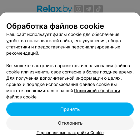
О проекте
Новости проекта
Размещение рекламы
Обработка файлов cookie
Вакансии
Публичный договор
Способы оплаты
Наш сайт использует файлы cookie для обеспечения
Публичный договор по использованию сервиса
удобства пользователей сайта, его улучшения, сбора
«Афиша»
статистики и предоставления персонализированных
Пользовательское соглашение
рекомендаций.
Написать в поддержку
Вы можете настроить параметры использования файлов
Связаться по вопросам сотрудничества
cookie или изменить свое согласие в более позднее время.
Написать руководителю relax.by
Для получения дополнительной информации о целях,
сроках и порядке использования файлов cookie вы
Персональные настройки cookie
можете ознакомиться с нашей
Политикой обработки
Обработка персональных данных
файлов cookie
Принять
© 2026 ООО «Артокс Лаб», УНП 191700409, регистрирующий орган -
Отклонить
Минский горисполком
| 220012, Республика Беларусь, г. Минск,
улица Толбухина, 2, пом. 16 | info@relax.by
Персональные настройки Cookie