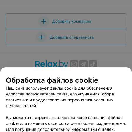
Добавить компанию
Добавить специалиста
О проекте
Новости проекта
Размещение рекламы
Обработка файлов cookie
Вакансии
Публичный договор
Способы оплаты
Наш сайт использует файлы cookie для обеспечения
Публичный договор по использованию сервиса
удобства пользователей сайта, его улучшения, сбора
«Афиша»
статистики и предоставления персонализированных
Пользовательское соглашение
рекомендаций.
Написать в поддержку
Вы можете настроить параметры использования файлов
Связаться по вопросам сотрудничества
cookie или изменить свое согласие в более позднее время.
Написать руководителю relax.by
Для получения дополнительной информации о целях,