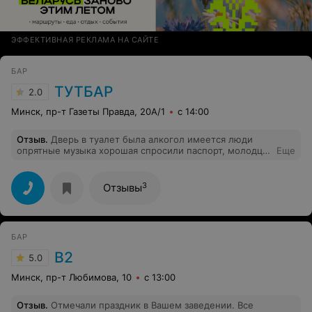
ЭФФЕКТИВНАЯ РЕКЛАМА НА САЙТЕ
БАР
ТУТБАР
2.0
Минск, пр-т Газеты Правда, 20А/1
с 14:00
Отзыв
.
Дверь в туалет была алкогол имеется люди
опрятные музыка хорошая спросили паспорт, молодцы
Еще
охранники , к сожалению не было фото зоны и льда
фотоотчет прикрепляю
3
Отзывы
БАР
B2
5.0
Минск, пр-т Любимова, 10
с 13:00
Отзыв
.
Отмечали праздник в Вашем заведении. Все