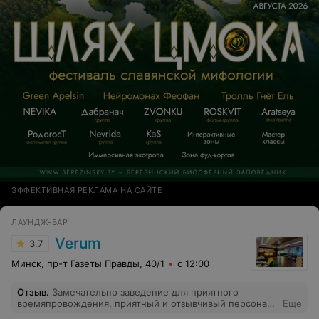
ЭФФЕКТИВНАЯ РЕКЛАМА НА САЙТЕ
ЛАУНДЖ-БАР
Verum
3.7
Минск, пр-т Газеты Правды, 40/1
с 12:00
Отзыв
.
Замечательно заведение для приятного
времяпровождения, приятный и отзывчивый персонал,
Еще
очень вкусная еда по приемлемой цене, обязательно