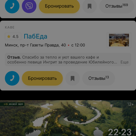
169
Бронировать
Отзывы
КАФЕ
ПабЕда
4.5
Минск, пр-т Газеты Правда, 40
с 12:00
Отзыв
.
Спасибо за тепло и уют вашего кафе и
особенно певице Ингрит за проведение Юбилейного
Еще
вечера моей сестры. Девушка смогла угодить всем по
музыке и атмосферее, хочется вернуться в этот вечер
ещё. Расположение кафе великолепное. Немного не
13
Бронировать
Отзывы
хватает оффициантов и охраны, но благодаря Ингрит
наш вечер прошёл на ура.