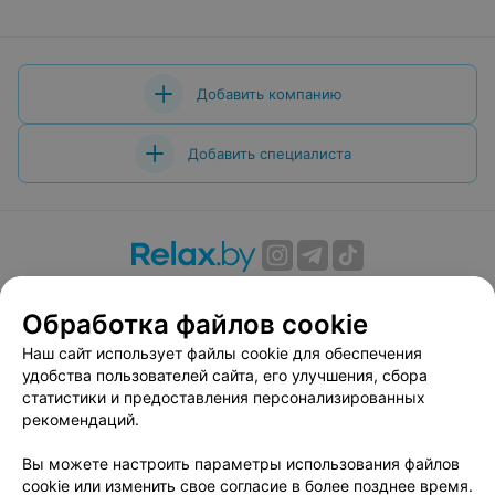
Добавить компанию
Добавить специалиста
О проекте
Новости проекта
Размещение рекламы
Обработка файлов cookie
Вакансии
Публичный договор
Способы оплаты
Публичный договор по использованию сервиса
Наш сайт использует файлы cookie для обеспечения
«Афиша»
удобства пользователей сайта, его улучшения, сбора
статистики и предоставления персонализированных
Пользовательское соглашение
рекомендаций.
Написать в поддержку
Вы можете настроить параметры использования файлов
Связаться по вопросам сотрудничества
cookie или изменить свое согласие в более позднее время.