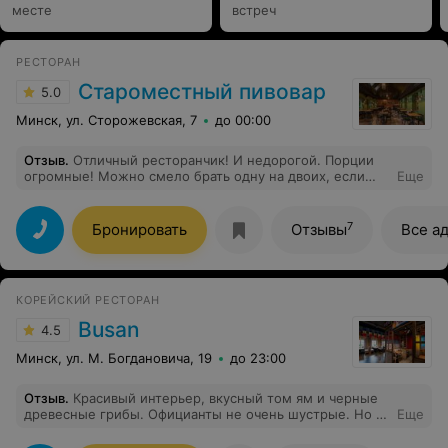
месте
встреч
РЕСТОРАН
Староместный пивовар
5.0
Минск, ул. Сторожевская, 7
до 00:00
Отзыв
.
Отличный ресторанчик! И недорогой. Порции
огромные! Можно смело брать одну на двоих, если
Еще
хочется побюджетнее. Обслуживающий персонал на
5+. Очень рекомендую!
7
Бронировать
Отзывы
Все а
КОРЕЙСКИЙ РЕСТОРАН
Busan
4.5
Минск, ул. М. Богдановича, 19
до 23:00
Отзыв
.
Красивый интерьер, вкусный том ям и черные
древесные грибы. Официанты не очень шустрые. Но в
Еще
остальном милые и приветливые. Смело рекомендую