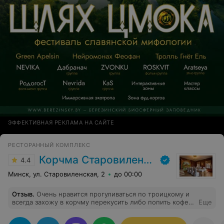
ЭФФЕКТИВНАЯ РЕКЛАМА НА САЙТЕ
РЕСТОРАННЫЙ КОМПЛЕКС
Корчма Старовиленская
4.4
Минск, ул. Старовиленская, 2
до 00:00
Отзыв
.
Очень нравится прогуливаться по троицкому и
всегда захожу в корчму перекусить либо попить кофе.
Еще
Уже прямо традиция) Место очень красивое!