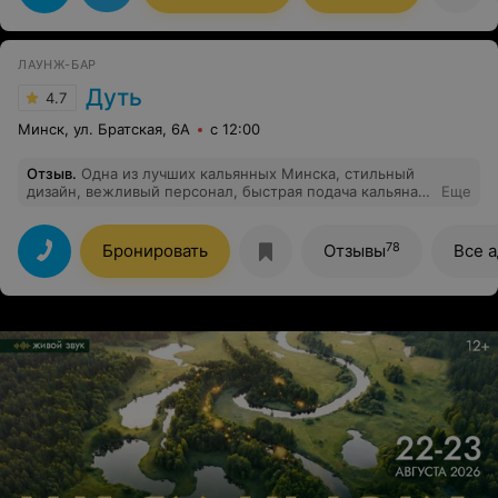
ЛАУНЖ-БАР
Дуть
4.7
Минск, ул. Братская, 6А
с 12:00
Отзыв
.
Одна из лучших кальянных Минска, стильный
дизайн, вежливый персонал, быстрая подача кальяна,
Еще
вкусные коктейли.
78
Бронировать
Отзывы
Все 