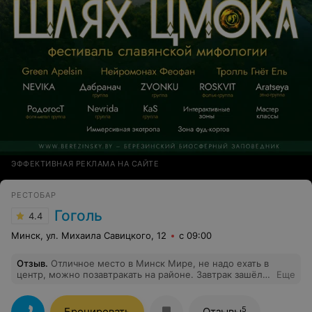
ЭФФЕКТИВНАЯ РЕКЛАМА НА САЙТЕ
РЕСТОБАР
Гоголь
4.4
Минск, ул. Михаила Савицкого, 12
с 09:00
Отзыв
.
Отличное место в Минск Мире, не надо ехать в
центр, можно позавтракать на районе. Завтрак зашёл
Еще
на ура. Цены приемлемые, соответствуют качеству
блюда.
5
Бронировать
Отзывы