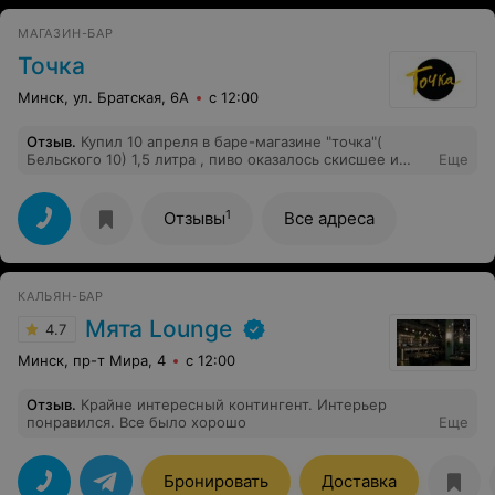
МАГАЗИН-БАР
Точка
Минск, ул. Братская, 6А
с 12:00
Отзыв
.
Купил 10 апреля в баре-магазине "точка"(
Бельского 10) 1,5 литра , пиво оказалось скисшее и
Еще
вонючее. Бармен сказал что всё норм, на моё
возражение что этим пивом можно как минимум
получить расстройство жкт, предложил мне таблетку
1
Отзывы
Все адреса
лоперамида выпить. Деньги не вернул! Купленное
испорченное пиво пришлось утилизировать в раковину
прямо в баре. Больше я в этот бар не зайду и вам
советую обходить это заведение стороной. Ну а само
КАЛЬЯН-БАР
испорченное пиво сняли с продажи спустя пять минут
после конфликта.
Мята Lounge
4.7
Минск, пр-т Мира, 4
с 12:00
Отзыв
.
Крайне интересный контингент. Интерьер
понравился. Все было хорошо
Еще
Бронировать
Доставка