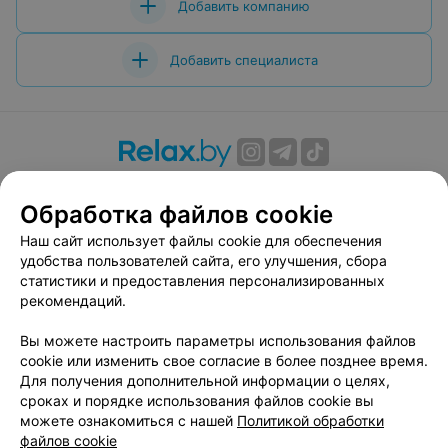
Добавить компанию
Добавить специалиста
О проекте
Новости проекта
Размещение рекламы
Обработка файлов cookie
Вакансии
Публичный договор
Способы оплаты
Публичный договор по использованию сервиса
Наш сайт использует файлы cookie для обеспечения
«Афиша»
удобства пользователей сайта, его улучшения, сбора
статистики и предоставления персонализированных
Пользовательское соглашение
рекомендаций.
Написать в поддержку
Вы можете настроить параметры использования файлов
Связаться по вопросам сотрудничества
cookie или изменить свое согласие в более позднее время.
Написать руководителю relax.by
Для получения дополнительной информации о целях,
Персональные настройки cookie
сроках и порядке использования файлов cookie вы
можете ознакомиться с нашей
Политикой обработки
Обработка персональных данных
файлов cookie