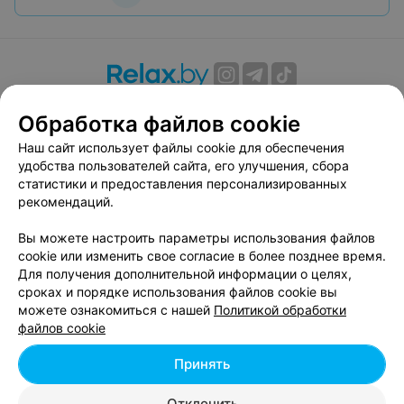
О проекте
Новости проекта
Размещение рекламы
Обработка файлов cookie
Вакансии
Публичный договор
Способы оплаты
Наш сайт использует файлы cookie для обеспечения
Публичный договор по использованию сервиса
удобства пользователей сайта, его улучшения, сбора
«Афиша»
статистики и предоставления персонализированных
Пользовательское соглашение
рекомендаций.
Написать в поддержку
Вы можете настроить параметры использования файлов
Связаться по вопросам сотрудничества
cookie или изменить свое согласие в более позднее время.
Написать руководителю relax.by
Для получения дополнительной информации о целях,
сроках и порядке использования файлов cookie вы
Персональные настройки cookie
можете ознакомиться с нашей
Политикой обработки
Обработка персональных данных
файлов cookie
Принять
© 2026 ООО «Артокс Лаб», УНП 191700409, регистрирующий орган -
Отклонить