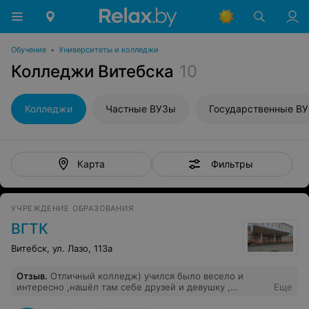
Обучение
•
Университеты и колледжи
Колледжи Витебска
10
Колледжи
Частные ВУЗы
Государственные В
Фильтры
Карта
УЧРЕЖДЕНИЕ ОБРАЗОВАНИЯ
ВГТК
Витебск, ул. Лазо, 113а
Отзыв
.
Отличный колледж) учился было весело и
интересно ,нашёл там себе друзей и девушку ,
Еще
советую поступать туда!) из минусов : строгая