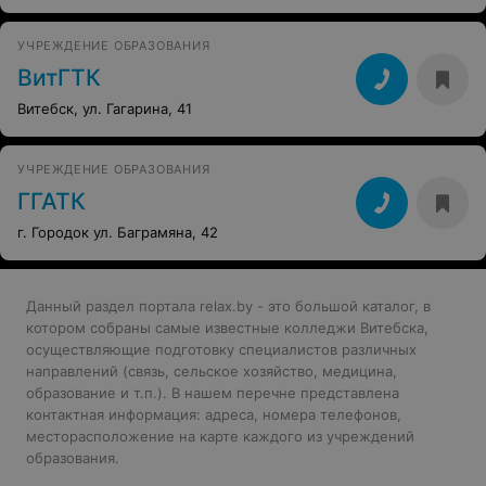
УЧРЕЖДЕНИЕ ОБРАЗОВАНИЯ
ВитГТК
Витебск, ул. Гагарина, 41
УЧРЕЖДЕНИЕ ОБРАЗОВАНИЯ
ГГАТК
г. Городок ул. Баграмяна, 42
Данный раздел портала relax.by - это большой каталог, в
котором собраны самые известные колледжи Витебска,
осуществляющие подготовку специалистов различных
направлений (связь, сельское хозяйство, медицина,
образование и т.п.). В нашем перечне представлена
контактная информация: адреса, номера телефонов,
месторасположение на карте каждого из учреждений
образования.