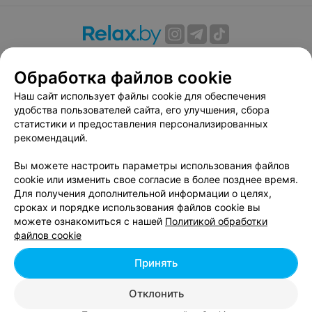
О проекте
Новости проекта
Размещение рекламы
Обработка файлов cookie
Вакансии
Публичный договор
Способы оплаты
Публичный договор по использованию сервиса
Наш сайт использует файлы cookie для обеспечения
«Афиша»
удобства пользователей сайта, его улучшения, сбора
статистики и предоставления персонализированных
Пользовательское соглашение
рекомендаций.
Написать в поддержку
Вы можете настроить параметры использования файлов
Связаться по вопросам сотрудничества
cookie или изменить свое согласие в более позднее время.
Написать руководителю relax.by
Для получения дополнительной информации о целях,
Персональные настройки cookie
сроках и порядке использования файлов cookie вы
можете ознакомиться с нашей
Политикой обработки
Обработка персональных данных
файлов cookie
Принять
© 2026 ООО «Артокс Лаб», УНП 191700409, регистрирующий орган -
Отклонить
Минский горисполком
| 220012, Республика Беларусь, г. Минск,
улица Толбухина, 2, пом. 16 | info@relax.by