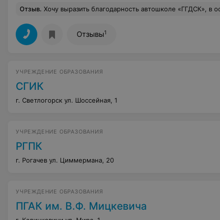
Отзыв
.
Хочу выразить благодарность автошколе «ГГДСК», в особенности преподавателю теории Веремейчику К.И.. На занятиях всё объяснялось очень доступно. Да и сами занятия проходили в лёгкой и непринужденной обстановке. Достаточно много было уделено времени контролю знаний студентов различными контрольными и тестами как на компьютерах так и на бумажных носителях. Также хочу выразить благодарность инструктор
1
Отзывы
УЧРЕЖДЕНИЕ ОБРАЗОВАНИЯ
СГИК
г. Светлогорск ул. Шоссейная, 1
УЧРЕЖДЕНИЕ ОБРАЗОВАНИЯ
РГПК
г. Рогачев ул. Циммермана, 20
УЧРЕЖДЕНИЕ ОБРАЗОВАНИЯ
ПГАК им. В.Ф. Мицкевича