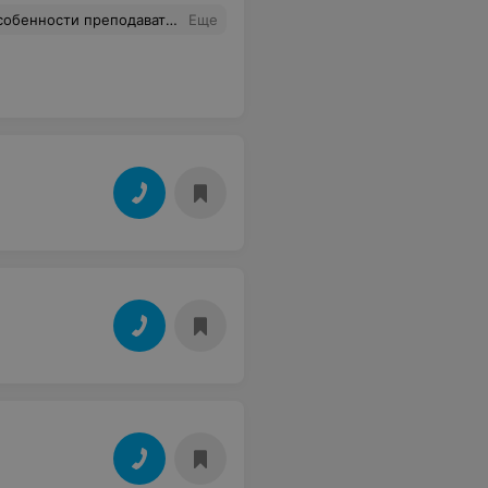
у по вождению Ахременко В.В. на ВАЗ 2107. Все вождения были проведены полностью как по времени, так и по количеству. Инструктор грамотный, терпеливо объясняет все ошибки.
Еще