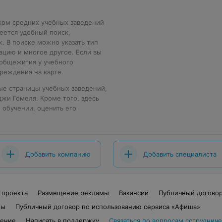
ком средних учебных заведений
еется удобный поиск,
. В поиске можно указать тип
ацию и многое другое. Если вы
 общежития у учебного
реждения на карте.
ные страницы учебных заведений,
жи Гомеля. Кроме того, здесь
 обучении, оценить его
Добавить компанию
Добавить специалиста
 проекта
Размещение рекламы
Вакансии
Публичный догово
ты
Публичный договор по использованию сервиса «Афиша»
шение
Написать в поддержку
Связаться по вопросам сотрудниче