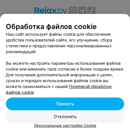
О проекте
Новости проекта
Размещение рекламы
Обработка файлов cookie
Вакансии
Публичный договор
Способы оплаты
Наш сайт использует файлы cookie для обеспечения
Публичный договор по использованию сервиса
удобства пользователей сайта, его улучшения, сбора
«Афиша»
статистики и предоставления персонализированных
Пользовательское соглашение
рекомендаций.
Написать в поддержку
Вы можете настроить параметры использования файлов
Связаться по вопросам сотрудничества
cookie или изменить свое согласие в более позднее время.
Написать руководителю relax.by
Для получения дополнительной информации о целях,
сроках и порядке использования файлов cookie вы
Персональные настройки cookie
можете ознакомиться с нашей
Политикой обработки
Обработка персональных данных
файлов cookie
Принять
© 2026 ООО «Артокс Лаб», УНП 191700409, регистрирующий орган -
Отклонить
Минский горисполком
| 220012, Республика Беларусь, г. Минск,
улица Толбухина, 2, пом. 16 | info@relax.by
Персональные настройки Cookie