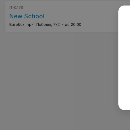
IT-КЛУБ
New School
Витебск, пр-т Победы, 7к2
до 20:00