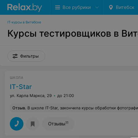
Все рубрики
Витебск
IT-курсы в Витебске
Курсы тестировщиков в Ви
Фильтры
ШКОЛА
IT-Star
ул. Карла Маркса, 29
до 21:00
Отзыв
.
В школе IT-Star, закончила курсы обработки фотографии. Данный курс помог изучить мне изучить графический редактор Adobe Photoshop. Преподаватель, все доступно рассказывала и на практике мы отработали все темы. Я давно хотела научится работа
11
Отзывы