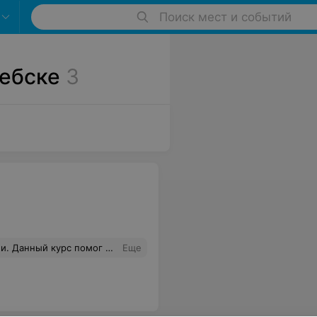
Поиск мест и событий
тебске
3
ть в графическом редакторе Adobe Photoshop, и благодаря школе IT-Star, я это смогла сделать. Спасибо
Еще