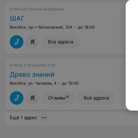
КОМПЬЮТЕРНАЯ АКАДЕМИЯ
ШАГ
Витебск, пр-т Московский, 31А
до 18:00
Все адреса
КУРСЫ СПЕЦИАЛИСТОВ
Древо знаний
Витебск, ул. Чапаева, 4
до 19:00
14
Отзывы
Все адреса
Ещё 1 адрес